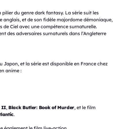
ilier du genre dark fantasy. La série suit les
te anglais, et de son fidèle majordome démoniaque,
res de Ciel avec une compétence surnaturelle.
ent des adversaires surnaturels dans l’Angleterre
u Japon, et la série est disponible en France chez
en anime :
 II
,
Black Butler: Book of Murder
, et le film
tlantic
.
 également le film live-action.