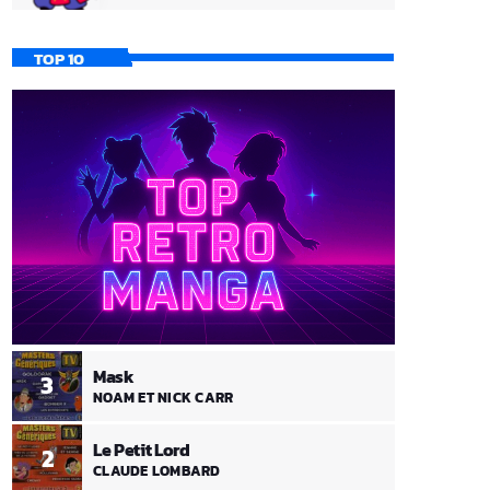
TOP 10
Mask
3
NOAM ET NICK CARR
Le Petit Lord
2
CLAUDE LOMBARD