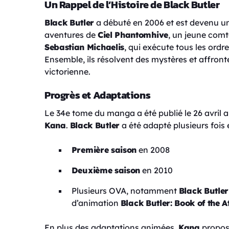
Un Rappel de l’Histoire de Black Butler
Black Butler
a débuté en 2006 et est devenu un p
aventures de
Ciel Phantomhive
, un jeune com
Sebastian Michaelis
, qui exécute tous les ord
Ensemble, ils résolvent des mystères et affront
victorienne.
Progrès et Adaptations
Le 34e tome du manga a été publié le 26 avril a
Kana
.
Black Butler
a été adapté plusieurs fois 
Première saison
en 2008
Deuxième saison
en 2010
Plusieurs OVA, notamment
Black Butler
d’animation
Black Butler: Book of the A
En plus des adaptations animées,
Kana
propose