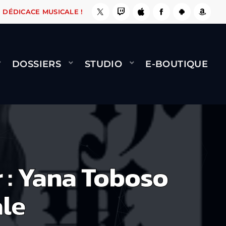
SE, ÇA LE FAIT !
NAMI
BERNARD MINET - FL
DÉDICACE MUSICALE !
DOSSIERS
STUDIO
E-BOUTIQUE
 : Yana Toboso
ale