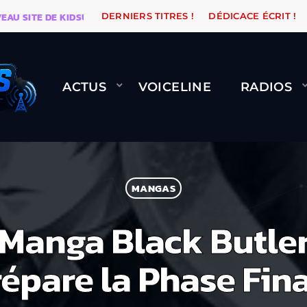
SITE DE KIDSUNE
WARÉTRO
ORANGE ROAD QUI PAS
DERNIERS TITRES !
DÉDICACE ÉCRIT !
ACTUS
VOICELINE
RADIOS
MANGAS
 Manga Black Butler
épare la Phase Fin