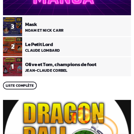
Mask
3
NOAM ET NICK CARR
Le Petit Lord
2
CLAUDE LOMBARD
Olive et Tom, champions de foot
1
JEAN-CLAUDE CORBEL
LISTE COMPLÈTE