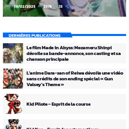
today
19/02/2025
5976
13
DERNIÈRES PUBLICATIONS
Le film Made in Abyss: Mezameru Shinpi
dévoile sa bande-annonce, son casting et sa
chanson principale
L’anime Dara-san of Reiwa dévoile une vidéo
sans crédits de son ending spécial « Gun
Valsey’s Theme »
Kid Pilote – Esprit de la course