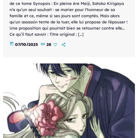
de ce tome Synopsis : En pleine ère Meiji, Satoko Kirigaya
n’a qu’un seul souhait : se marier pour l'honneur de sa
famille et ce, même si ses jours sont comptés. Mais alors
qu'un assassin tente de la tuer, elle lui propose de l’épouser !
Une proposition qui pourrait bien se retourner contre elle…
Ce qu’il faut savoir : Titre original : […]
today
07/10/2025
28