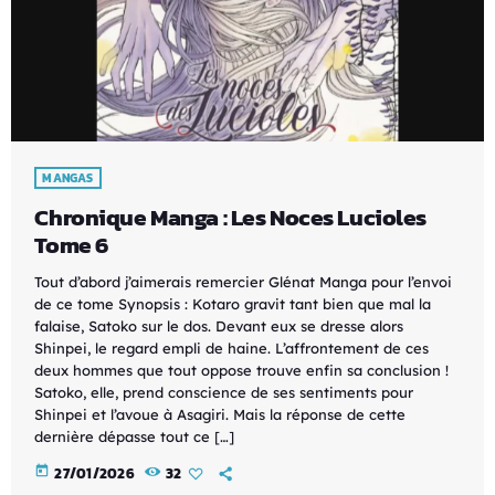
MANGAS
Chronique Manga : Les Noces Lucioles
Tome 6
Tout d’abord j’aimerais remercier Glénat Manga pour l’envoi
de ce tome Synopsis : Kotaro gravit tant bien que mal la
falaise, Satoko sur le dos. Devant eux se dresse alors
Shinpei, le regard empli de haine. L’affrontement de ces
deux hommes que tout oppose trouve enfin sa conclusion !
Satoko, elle, prend conscience de ses sentiments pour
Shinpei et l’avoue à Asagiri. Mais la réponse de cette
dernière dépasse tout ce […]
today
27/01/2026
32