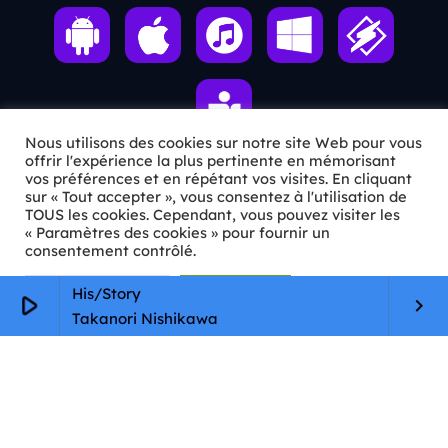
Nous utilisons des cookies sur notre site Web pour vous
offrir l'expérience la plus pertinente en mémorisant
vos préférences et en répétant vos visites. En cliquant
sur « Tout accepter », vous consentez à l'utilisation de
ℹ️ INFOS PRATIQUES
TOUS les cookies. Cependant, vous pouvez visiter les
« Paramètres des cookies » pour fournir un
✉️
Contact
consentement contrôlé.
🦊
Qui sommes-nous ?
Paramètres Cookie
Tout accepter
His/Story
play_arrow
keyboard_arrow_right
Takanori Nishikawa
📄
Mentions légales
🔒
Confidentialité
🛡️
RGPD
Copyright © 2026 Animkids. Tous droits réservés.