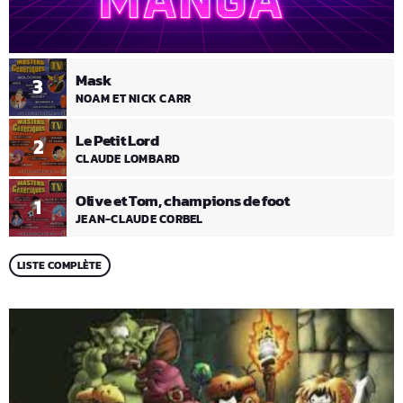
Mask
3
NOAM ET NICK CARR
Le Petit Lord
2
CLAUDE LOMBARD
Olive et Tom, champions de foot
1
JEAN-CLAUDE CORBEL
LISTE COMPLÈTE