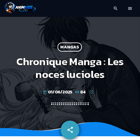
search
menu
MANGAS
Chronique Manga : Les
noces lucioles
01/06/2025
84
today
share
email