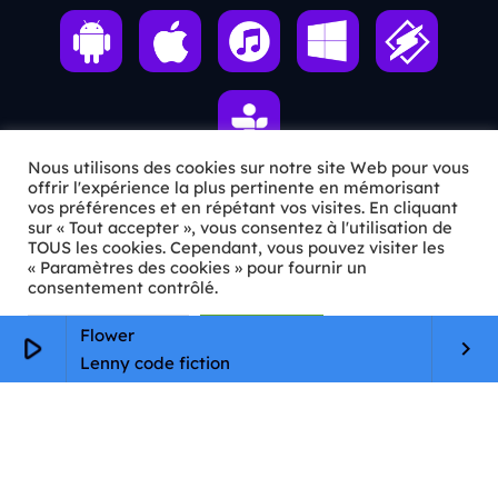
Nous utilisons des cookies sur notre site Web pour vous
offrir l'expérience la plus pertinente en mémorisant
vos préférences et en répétant vos visites. En cliquant
ℹ️ INFOS PRATIQUES
sur « Tout accepter », vous consentez à l'utilisation de
TOUS les cookies. Cependant, vous pouvez visiter les
« Paramètres des cookies » pour fournir un
✉️
Contact
consentement contrôlé.
🦊
Qui sommes-nous ?
Paramètres Cookie
Tout accepter
Flower
play_arrow
keyboard_arrow_right
📄
Mentions légales
Lenny code fiction
🔒
Confidentialité
🛡️
RGPD
Copyright © 2026 Animkids. Tous droits réservés.