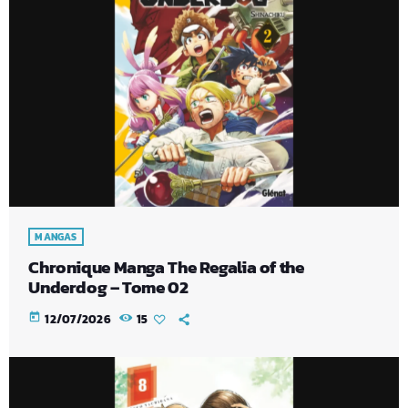
MANGAS
Chronique Manga The Regalia of the
Underdog – Tome 02
today
12/07/2026
15