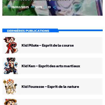
today
19/02/2025
5973
13
DERNIÈRES PUBLICATIONS
Kid Pilote – Esprit de la course
Kid Ken – Esprit des arts martiaux
Kid Fourasse – Esprit de la nature