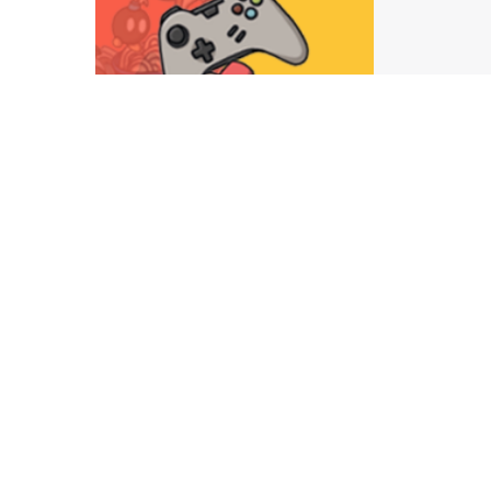
du cin
des an
espace
démons