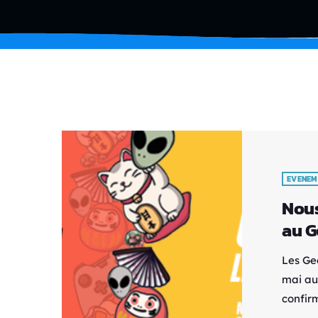
EVENEM
Nous
au G
Les Gee
mai au 
confir
rendez