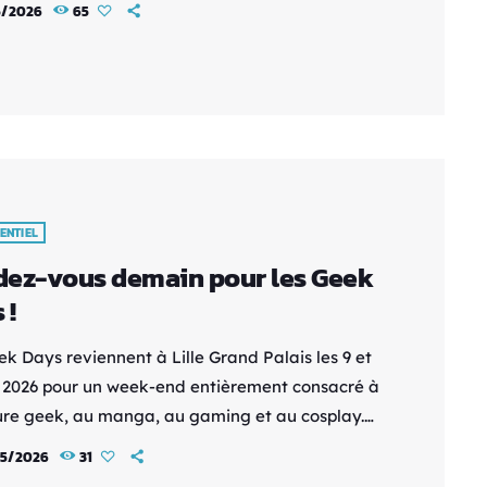
5/2026
65
, de jeux vidéo et de culture geek en général.
on de cette année avait une énergie particulière,
ois chaleureuse, dynamique et riche en
tres, avec une ambiance qui mélangeait
tement découverte, […]
ENTIEL
ez-vous demain pour les Geek
 !
ek Days reviennent à Lille Grand Palais les 9 et
 2026 pour un week-end entièrement consacré à
ture geek, au manga, au gaming et au cosplay.
 deux jours, les visiteurs pourront découvrir de
5/2026
31
x univers inspirés des jeux vidéo, des séries,