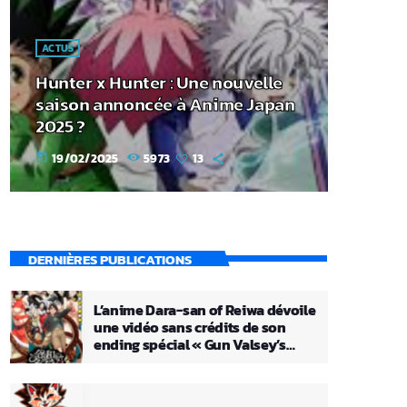
ACTUS
Hunter x Hunter : Une nouvelle
saison annoncée à Anime Japan
2025 ?
19/02/2025
5973
13
today
DERNIÈRES PUBLICATIONS
L’anime Dara-san of Reiwa dévoile
une vidéo sans crédits de son
ending spécial « Gun Valsey’s
Theme »