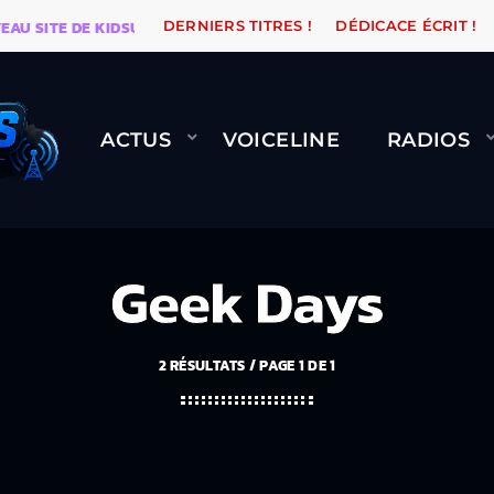
ITE DE KIDSUNE
WARÉTRO
ORANGE ROAD QUI PASS
DERNIERS TITRES !
DÉDICACE ÉCRIT !
ACTUS
VOICELINE
RADIOS
Geek Days
2 RÉSULTATS / PAGE 1 DE 1