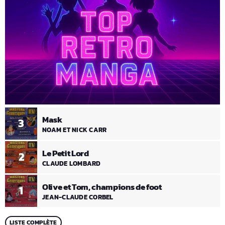
Mask
3
NOAM ET NICK CARR
Le Petit Lord
2
CLAUDE LOMBARD
Olive et Tom, champions de foot
1
JEAN-CLAUDE CORBEL
LISTE COMPLÈTE