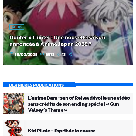
ACTUS
Hunter x Hunter : Une nouvelle saison
annoncée à Anime Japan 2025 ?
today
19/02/2025
5973
13
DERNIÈRES PUBLICATIONS
L’anime Dara-san of Reiwa dévoile une vidéo
sans crédits de son ending spécial « Gun
Valsey’s Theme »
Kid Pilote – Esprit de la course