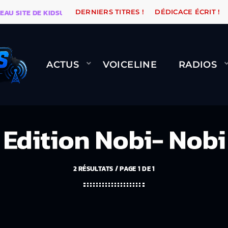
ITE DE KIDSUNE
WARÉTRO
ORANGE ROAD QUI PASSE
DERNIERS TITRES !
DÉDICACE ÉCRIT !
ACTUS
VOICELINE
RADIOS
Edition Nobi- Nobi
2 RÉSULTATS / PAGE 1 DE 1