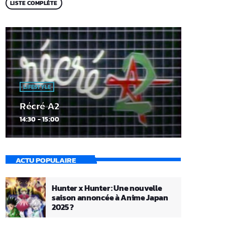
LISTE COMPLÈTE
LIFESTYLE
Récré A2
14:30 - 15:00
ACTU POPULAIRE
Hunter x Hunter : Une nouvelle
saison annoncée à Anime Japan
2025 ?