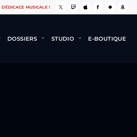
, ÇA LE FAIT !
NAMI
BERNARD MINET - FLY 
DÉDICACE MUSICALE !
DOSSIERS
STUDIO
E-BOUTIQUE