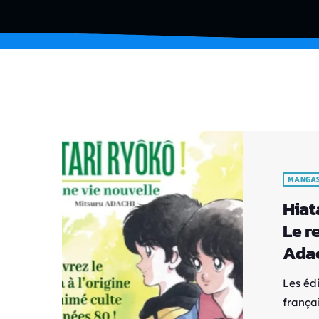
MANGA
Hiat
Le r
Adac
Les édi
frança