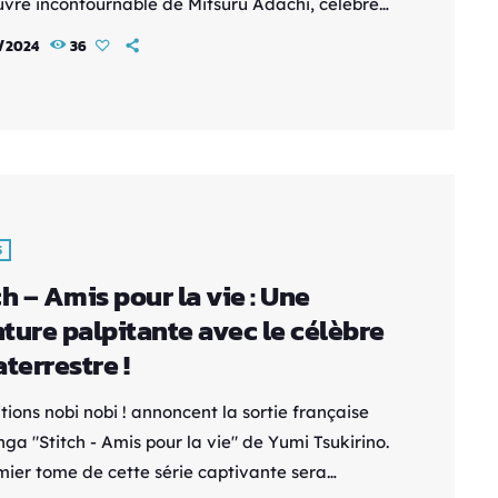
vre incontournable de Mitsuru Adachi, célèbre
 de nombreux classiques du manga. ???? Date
2/2024
36
tie et format Le premier tome sortira en France
i 2025. Cette édition sera publiée en 2 volumes
 de 14,95 € chacun. ???? Synopsis Avec le
ps et les cerisiers en fleurs, […]
S
ch – Amis pour la vie : Une
ture palpitante avec le célèbre
aterrestre !
tions nobi nobi ! annoncent la sortie française
ga "Stitch - Amis pour la vie" de Yumi Tsukirino.
mier tome de cette série captivante sera