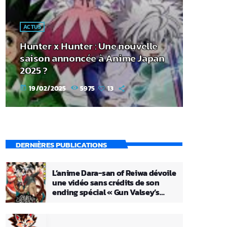
ACTUS
Hunter x Hunter : Une nouvelle
saison annoncée à Anime Japan
2025 ?
19/02/2025
5975
13
today
DERNIÈRES PUBLICATIONS
L’anime Dara-san of Reiwa dévoile
une vidéo sans crédits de son
ending spécial « Gun Valsey’s
Theme »