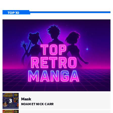
TOP 10
Mask
3
NOAM ET NICK CARR