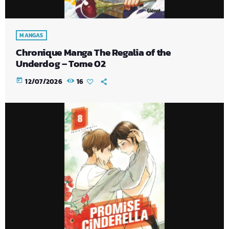
MANGAS
Chronique Manga The Regalia of the
Underdog – Tome 02
today
12/07/2026
16