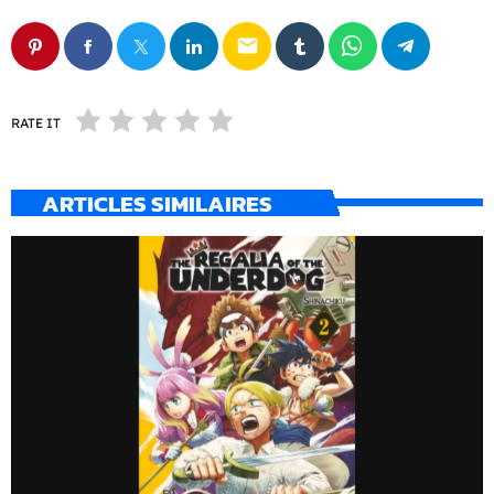
email
RATE IT
ARTICLES SIMILAIRES