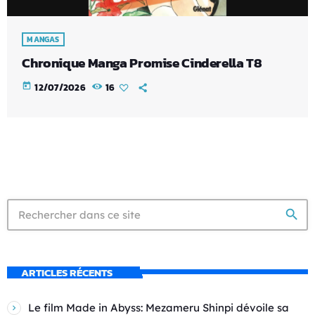
MANGAS
Chronique Manga Promise Cinderella T8
today
12/07/2026
16
search
ARTICLES RÉCENTS
Le film Made in Abyss: Mezameru Shinpi dévoile sa