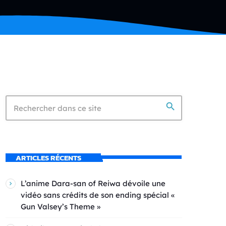
search
ARTICLES RÉCENTS
L’anime Dara-san of Reiwa dévoile une
vidéo sans crédits de son ending spécial «
Gun Valsey’s Theme »