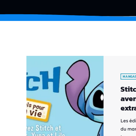
MANGA
Stit
aven
extr
Les édi
du man