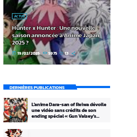
ACTUS
Hunter x Hunter : Une nouvelle
saison annoncée à Anime Japan
2025 ?
19/02/2025
5975
13
today
DERNIÈRES PUBLICATIONS
L’anime Dara-san of Reiwa dévoile
une vidéo sans crédits de son
ending spécial « Gun Valsey’s
Theme »