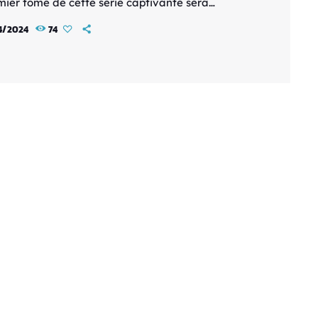
mier tome de cette série captivante sera
ible en France à partir du 21 août 2024. Plongez
4/2024
74
ette aventure palpitante aux côtés du célèbre
! Synopsis : Après s'être échappé à bord d'un
u de patrouille, l'expérience 626 se retrouve
tée à une tempête qui le précipite […]