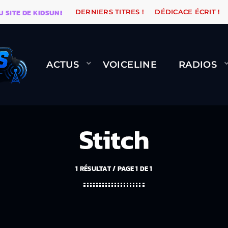
 DE KIDSUNE
WARÉTRO
ORANGE ROAD QUI PASSE, Ç
DERNIERS TITRES !
DÉDICACE ÉCRIT !
ACTUS
VOICELINE
RADIOS
Stitch
1 RÉSULTAT / PAGE 1 DE 1