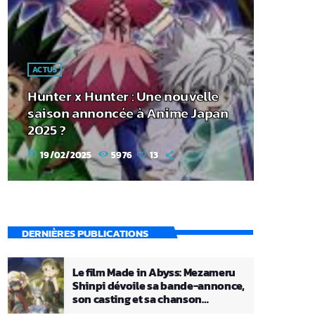
ACTUS
Hunter x Hunter : Une nouvelle
saison annoncée à Anime Japan
2025 ?
19/02/2025
5976
13
today
DERNIÈRES PUBLICATIONS
Le film Made in Abyss: Mezameru
Shinpi dévoile sa bande-annonce,
son casting et sa chanson
principale