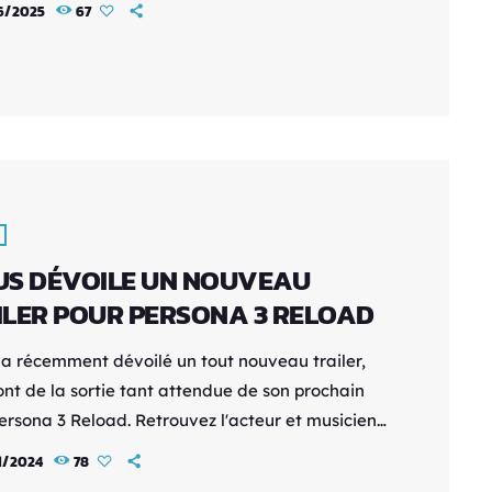
6/2025
67
ange unique de détective mystère et
n‑RPG en temps réel. Développé par Atlus, il
tait aux joueurs d’incarner Raidou Kuzunoha
 détective dans le Tokyo de l’ère Taishō,
e d’invoquer et fusionner des démons pour
l’enquête Un détective démoniaque dans le
de […]
US DÉVOILE UN NOUVEAU
ILER POUR PERSONA 3 RELOAD
a récemment dévoilé un tout nouveau trailer,
nt de la sortie tant attendue de son prochain
ersona 3 Reload. Retrouvez l'acteur et musicien
Gallagher, connu pour son rôle de Numéro Cinq
1/2024
78
a série à succès The Umbrella Academy sur