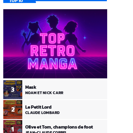
TOP 10
Mask
3
NOAM ET NICK CARR
Le Petit Lord
2
CLAUDE LOMBARD
Olive et Tom, champions de foot
1
JEAN-CLAUDE CORBEL