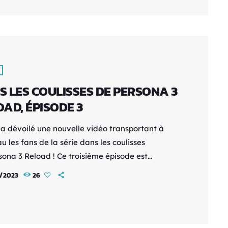
nicorn Overlord sont maintenant ouvertes !
ette vidéo, le chevalier Joseph montre à Alain,
agoniste, ce qu'il faut faire pour sauver le
de la domination de l’Empire. Alain apprend
 connaître le vaste […]
S LES COULISSES DE PERSONA 3
AD, ÉPISODE 3
a dévoilé une nouvelle vidéo transportant à
 les fans de la série dans les coulisses
sona 3 Reload ! Ce troisième épisode est
ré aux doubleurs, tels que Grant George
2/2023
26
ro dans le Persona 3 d'origine), Justice Slocum
iro dans Persona 3 Reload), Alejandro Saab
ko dans Persona 3 Reload) et Allegra Clark
ru dans Persona 3 Reload). Ils partagent leurs