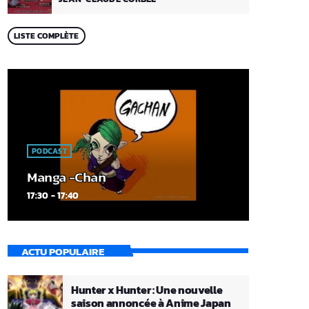
LISTE COMPLÈTE
PODCAST
Manga -Chan
17:30 - 17:40
ACTU POPULAIRE
Hunter x Hunter : Une nouvelle
saison annoncée à Anime Japan