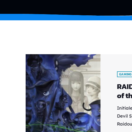
GAMING
RAID
of t
Initial
Devil 
Raidou
la fran