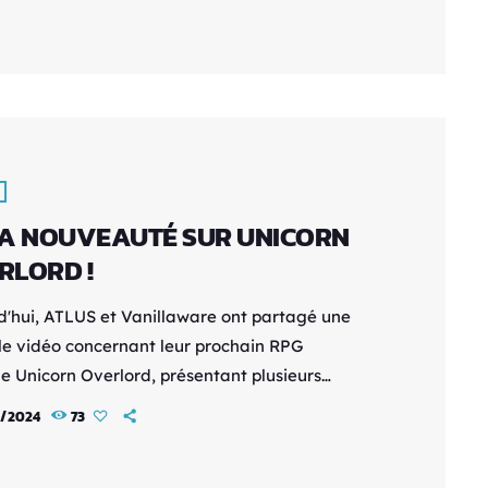
. Cette nouvelle vidéo mêlant prises de vue
 et captures du jeu* brouille la frontière entre
monde et le royaume surnaturel de Persona 3
 tout en offrant […]
LA NOUVEAUTÉ SUR UNICORN
RLORD !
d'hui, ATLUS et Vanillaware ont partagé une
le vidéo concernant leur prochain RPG
ue Unicorn Overlord, présentant plusieurs
ts clés du gameplay, notamment l'exploration,
1/2024
73
tes ainsi que la reconstruction et la libération
lles. De plus, les précommandes numériques