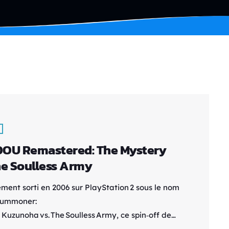
OU Remastered: The Mystery
he Soulless Army
ement sorti en 2006 sur PlayStation 2 sous le nom
Summoner:
 Kuzunoha vs. The Soulless Army, ce spin‑off de
chise Shin Megami Tensei misait dès l'origine sur