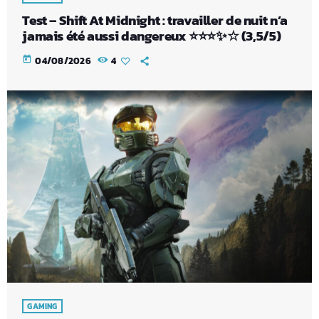
Test – Shift At Midnight : travailler de nuit n’a
jamais été aussi dangereux ⭐⭐⭐✨☆ (3,5/5)
today
04/08/2026
4
GAMING