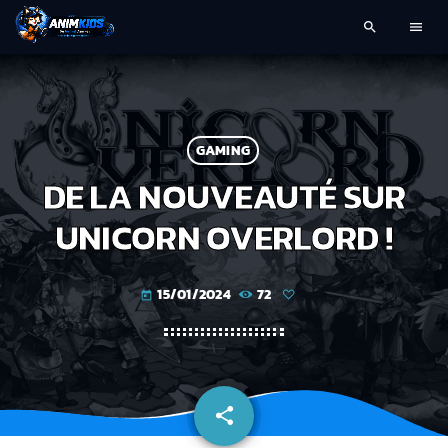
search
menu
GAMING
DE LA NOUVEAUTÉ SUR
UNICORN OVERLORD !
15/01/2024
72
today
share
email