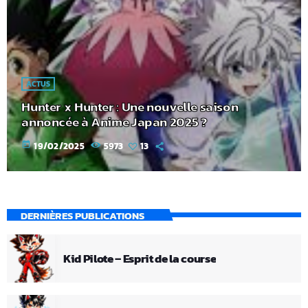
ACTUS
Hunter x Hunter : Une nouvelle saison
annoncée à Anime Japan 2025 ?
today
19/02/2025
5973
13
DERNIÈRES PUBLICATIONS
Kid Pilote – Esprit de la course