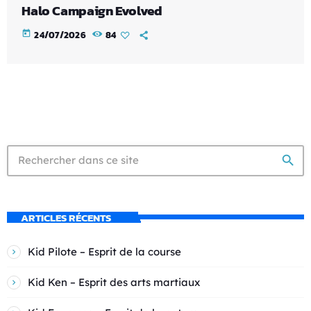
Halo Campaign Evolved
today
24/07/2026
84
search
ARTICLES RÉCENTS
Kid Pilote – Esprit de la course
Kid Ken – Esprit des arts martiaux