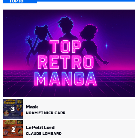
TOP 10
Mask
3
NOAM ET NICK CARR
Le Petit Lord
2
CLAUDE LOMBARD