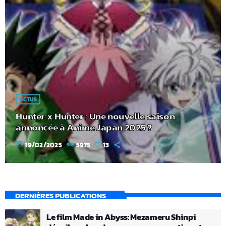
ACTUS
Hunter x Hunter : Une nouvelle saison
annoncée à Anime Japan 2025 ?
today
19/02/2025
5975
13
DERNIÈRES PUBLICATIONS
Le film Made in Abyss: Mezameru Shinpi