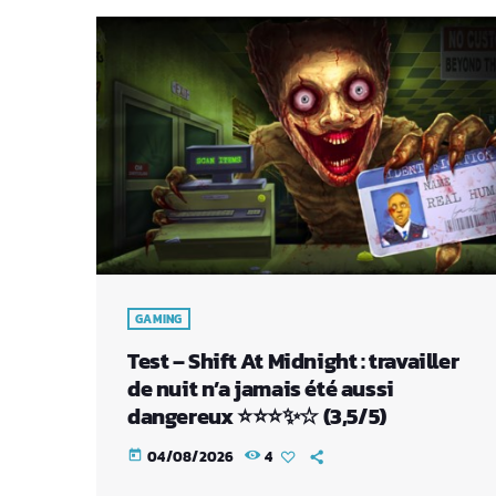
GAMING
Test – Shift At Midnight : travailler
de nuit n’a jamais été aussi
dangereux ⭐⭐⭐✨☆ (3,5/5)
04/08/2026
4
today