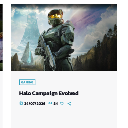
GAMING
Halo Campaign Evolved
24/07/2026
84
today