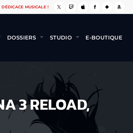
ÇA LE FAIT !
NAMI
BERNARD MINET - FLY (G
DÉDICACE MUSICALE !
DOSSIERS
STUDIO
E-BOUTIQUE
NA 3 RELOAD,