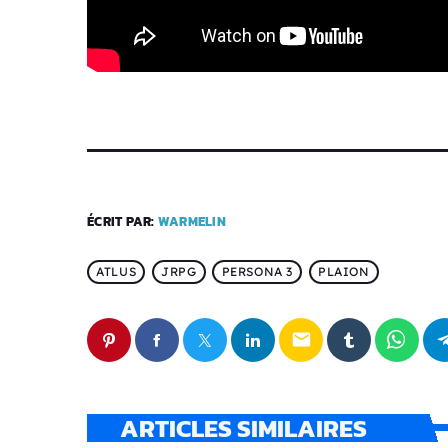
ÉCRIT PAR:
WARMELIN
ATLUS
JRPG
PERSONA 3
PLAION
email
ARTICLES SIMILAIRES