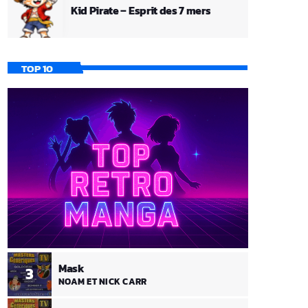
Kid Pirate – Esprit des 7 mers
TOP 10
Mask
3
NOAM ET NICK CARR