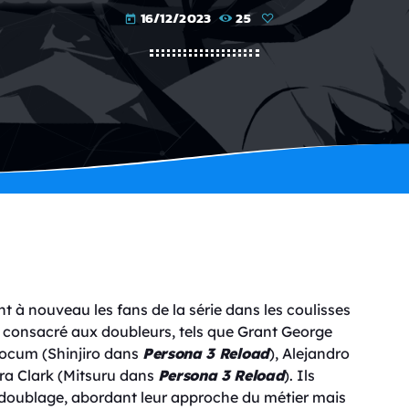
16/12/2023
25
today
t à nouveau les fans de la série dans les coulisses
t consacré aux doubleurs, tels que Grant George
Slocum (Shinjiro dans
Persona 3 Reload
), Alejandro
gra Clark (Mitsuru dans
Persona 3 Reload
). Ils
u doublage, abordant leur approche du métier mais