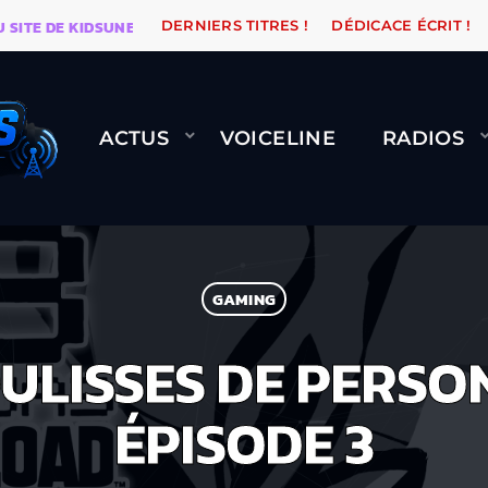
E DE KIDSUNE
WARÉTRO
ORANGE ROAD QUI PASSE, 
DERNIERS TITRES !
DÉDICACE ÉCRIT !
ACTUS
VOICELINE
RADIOS
GAMING
ULISSES DE PERSO
ÉPISODE 3