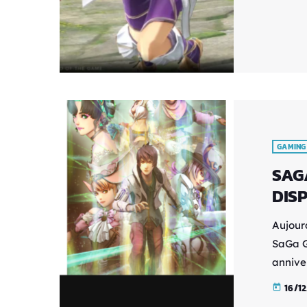
ce nou
ça. Au 
racine 
GAMING
SAG
DISP
Aujour
SaGa G
annive
a anno
16/1
today
nouvel