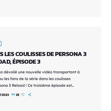
isponible au format numérique le 25 avril 2024
ntendo Switch™, consoles PlayStation®5 (PS5®),
ation®4 (PS4®), PC (STEAM®) ainsi que sur les
ils iOS et Android. Outre l'annonce de la date
S LES COULISSES DE PERSONA 3
AD, ÉPISODE 3
a dévoilé une nouvelle vidéo transportant à
 les fans de la série dans les coulisses
sona 3 Reload ! Ce troisième épisode est
ré aux doubleurs, tels que Grant George
2/2023
25
ro dans le Persona 3 d'origine), Justice Slocum
iro dans Persona 3 Reload), Alejandro Saab