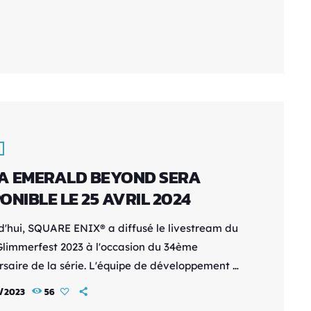
vel opus se défend plutôt bien ! Analysons tout
nord c'était les Nordiques ! L'aventure prend
après […]
A EMERALD BEYOND SERA
ONIBLE LE 25 AVRIL 2024
d'hui, SQUARE ENIX® a diffusé le livestream du
limmerfest 2023 à l'occasion du 34ème
rsaire de la série. L'équipe de développement y
ncé que SaGa Emerald Beyond, la toute
2/2023
56
le aventure originale de la célèbre série de RPG,