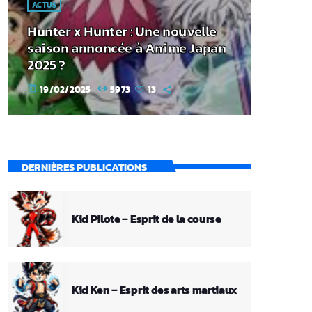
ACTUS
Hunter x Hunter : Une nouvelle
saison annoncée à Anime Japan
2025 ?
19/02/2025
5973
13
today
DERNIÈRES PUBLICATIONS
Kid Pilote – Esprit de la course
Kid Ken – Esprit des arts martiaux