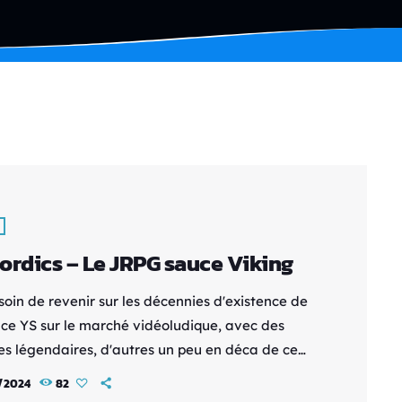
ordics – Le JRPG sauce Viking
soin de revenir sur les décennies d'existence de
ence YS sur le marché vidéoludique, avec des
es légendaires, d'autres un peu en déca de ce
attend d'un bon Jrpg. YS Nordics fait du bien
1/2024
82
s yeux, pour le moral, ce n'est pas un GoTY mais