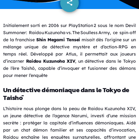
share
email
Initialement sorti en 2006 sur PlayStation 2 sous le nom Devil
Summoner: Raidou Kuzunoha vs. The Soulless Army, ce spin‑off
de la franchise
Shin Megami Tensei
misait dès l’origine sur un
mélange unique de détective mystère et d’action‑RPG en
temps réel
.
Développé par Atlus, il permettait aux joueurs
d’incarner
Raidou Kuzunoha XIV
, un détective dans le Tokyo
de l’ère Taishō, capable d’invoquer et fusionner des démons
pour mener l’enquête
Un détective démoniaque dans le Tokyo de
Taishō
L’histoire nous plonge dans la peau de Raidou Kuzunoha XIV,
un jeune détective de l’agence Narumi, investi d’une mission
secrète : protéger la capitale d’influences démoniaques. Aidé
par un chat démon familier et ses capacités d’invocation,
Raidou enchaîne les enquêtes surnaturelles, affrontant une