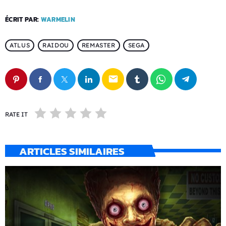
ÉCRIT PAR:
WARMELIN
ATLUS
RAIDOU
REMASTER
SEGA
email
RATE IT
ARTICLES SIMILAIRES