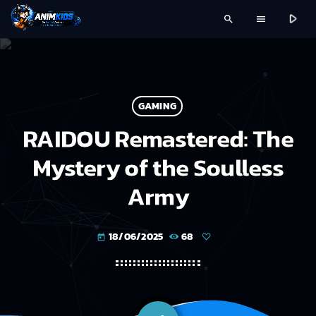
play_arrow
search
menu
GAMING
RAIDOU Remastered: The
Mystery of the Soulless
Army
18/06/2025
68
today