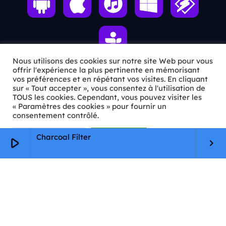
Nous utilisons des cookies sur notre site Web pour vous
offrir l'expérience la plus pertinente en mémorisant
vos préférences et en répétant vos visites. En cliquant
ℹ️ INFOS PRATIQUES
sur « Tout accepter », vous consentez à l'utilisation de
TOUS les cookies. Cependant, vous pouvez visiter les
« Paramètres des cookies » pour fournir un
✉️
Contact
consentement contrôlé.
🦊
Qui sommes-nous ?
Paramètres Cookie
Tout accepter
Charcoal Filter
play_arrow
keyboard_arrow_right
📄
Mentions légales
🔒
Confidentialité
🛡️
RGPD
Copyright © 2026 Animkids. Tous droits réservés.