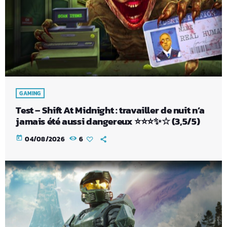
GAMING
Test – Shift At Midnight : travailler de nuit n’a
jamais été aussi dangereux ⭐⭐⭐✨☆ (3,5/5)
today
04/08/2026
6