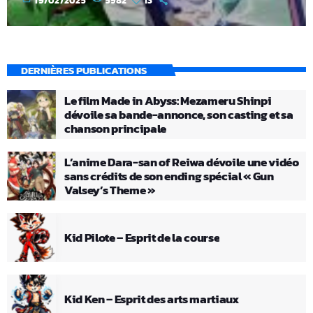
19/02/2025
5982
13
DERNIÈRES PUBLICATIONS
Le film Made in Abyss: Mezameru Shinpi
dévoile sa bande-annonce, son casting et sa
chanson principale
L’anime Dara-san of Reiwa dévoile une vidéo
sans crédits de son ending spécial « Gun
Valsey’s Theme »
Kid Pilote – Esprit de la course
Kid Ken – Esprit des arts martiaux