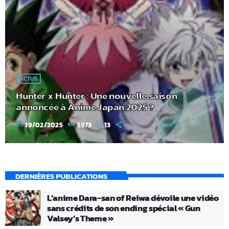
ACTUS
Hunter x Hunter : Une nouvelle saison
annoncée à Anime Japan 2025 ?
today
19/02/2025
5973
13
DERNIÈRES PUBLICATIONS
L’anime Dara-san of Reiwa dévoile une vidéo
sans crédits de son ending spécial « Gun
Valsey’s Theme »