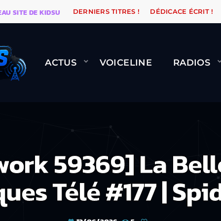
E DE KIDSUNE
WARÉTRO
ORANGE ROAD QUI PASSE, 
DERNIERS TITRES !
DÉDICACE ÉCRIT !
ACTUS
VOICELINE
RADIOS
ork 59369] La Bell
ues Télé #177 | Sp