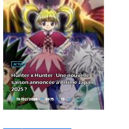
ACTUS
Hunter x Hunter : Une nouvelle
saison annoncée à Anime Japan
2025 ?
19/02/2025
5975
13
today