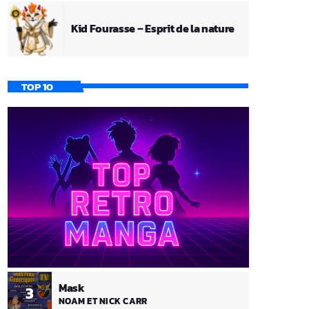
Kid Fourasse – Esprit de la nature
TOP 10
Mask
3
NOAM ET NICK CARR