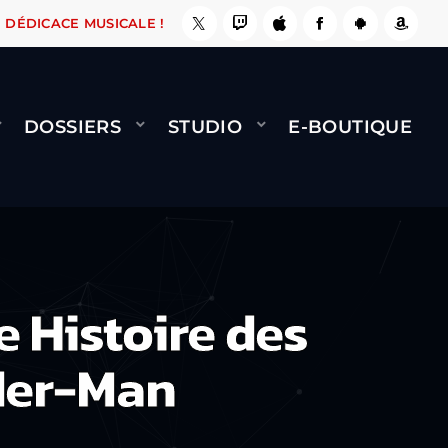
ÇA LE FAIT !
NAMI
BERNARD MINET - FLY (
DÉDICACE MUSICALE !
DOSSIERS
STUDIO
E-BOUTIQUE
e Histoire des
ider-Man