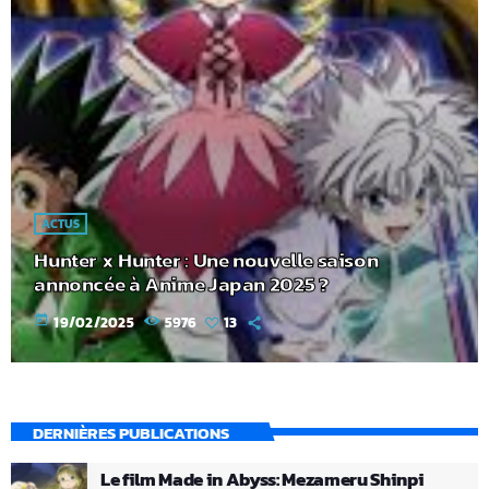
ACTUS
Hunter x Hunter : Une nouvelle saison
annoncée à Anime Japan 2025 ?
today
19/02/2025
5976
13
DERNIÈRES PUBLICATIONS
Le film Made in Abyss: Mezameru Shinpi