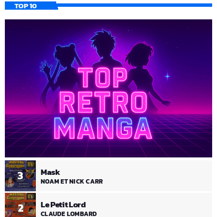
TOP 10
Mask
3
NOAM ET NICK CARR
Le Petit Lord
2
CLAUDE LOMBARD