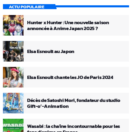
ACTU POPULAIRE
Hunter x Hunter : Une nouvelle saison
annoncée à Anime Japan 2025 ?
Elsa Esnoult au Japon
Elsa Esnoult chante les JO de Paris 2024
Décès de Satoshi Mori, fondateur du studio
Gift-o’-Animation
Wasabi : la chaîne incontournable pour les
fans d’anime en France