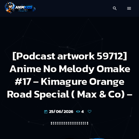
search
menu
[Podcast artwork 59712]
Anime No Melody Omake
#17 – Kimagure Orange
Road Special ( Max & Co) –
25/06/2026
4
today