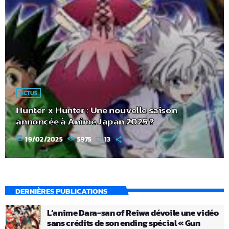
ACTUS
Hunter x Hunter : Une nouvelle saison
annoncée à Anime Japan 2025 ?
today
19/02/2025
5975
13
DERNIÈRES PUBLICATIONS
L’anime Dara-san of Reiwa dévoile une vidéo
sans crédits de son ending spécial « Gun