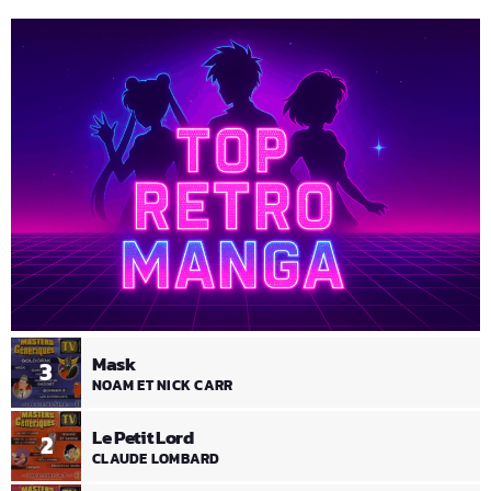
Mask
3
NOAM ET NICK CARR
Le Petit Lord
2
CLAUDE LOMBARD