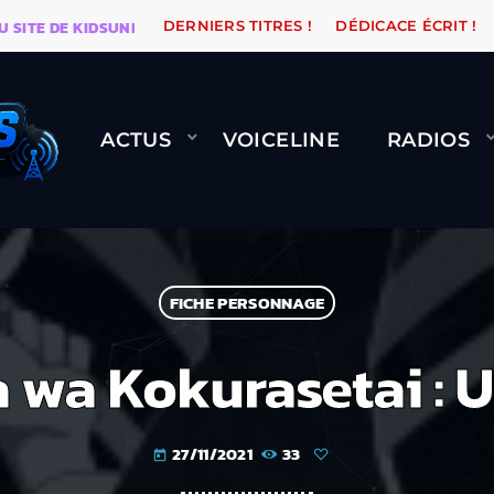
E DE KIDSUNE
WARÉTRO
ORANGE ROAD QUI PASSE, 
DERNIERS TITRES !
DÉDICACE ÉCRIT !
ACTUS
VOICELINE
RADIOS
FICHE PERSONNAGE
wa Kokurasetai : U
27/11/2021
33
today