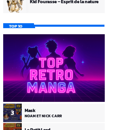
Kid Fourasse – Esprit de la nature
TOP 10
Mask
3
NOAM ET NICK CARR
Le Petit Lord