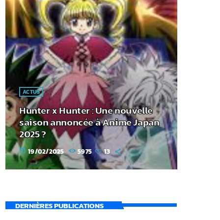
ACTUS
Hunter x Hunter : Une nouvelle
saison annoncée à Anime Japan
2025 ?
19/02/2025
5975
13
today
DERNIÈRES PUBLICATIONS