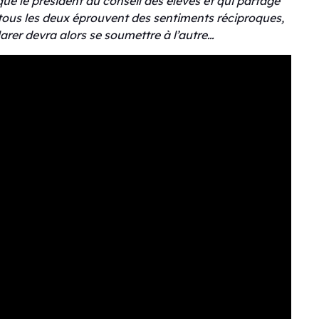
 que le président du conseil des élèves et qui partage
 tous les deux éprouvent des sentiments réciproques,
larer devra alors se soumettre à l’autre…