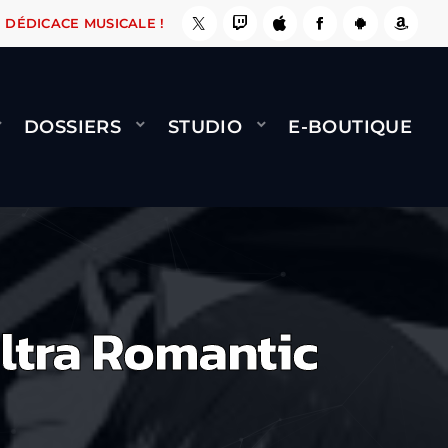
ÇA LE FAIT !
NAMI
BERNARD MINET - FLY (G
DÉDICACE MUSICALE !
DOSSIERS
STUDIO
E-BOUTIQUE
ltra Romantic