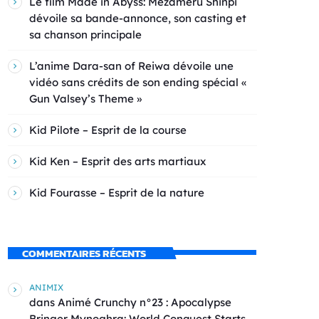
Le film Made in Abyss: Mezameru Shinpi
dévoile sa bande-annonce, son casting et
sa chanson principale
L’anime Dara-san of Reiwa dévoile une
vidéo sans crédits de son ending spécial «
Gun Valsey’s Theme »
Kid Pilote – Esprit de la course
Kid Ken – Esprit des arts martiaux
Kid Fourasse – Esprit de la nature
COMMENTAIRES RÉCENTS
ANIMIX
dans
Animé Crunchy n°23 : Apocalypse
Bringer Mynoghra: World Conquest Starts