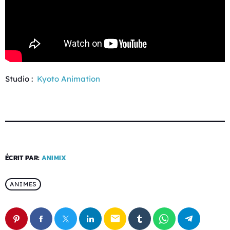
Studio :
Kyoto Animation
ÉCRIT PAR:
ANIMIX
ANIMES
email