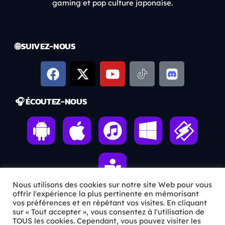
gaming et pop culture japonaise.
🌐 SUIVEZ-NOUS
🎧 ÉCOUTEZ-NOUS
Nous utilisons des cookies sur notre site Web pour vous
offrir l'expérience la plus pertinente en mémorisant
vos préférences et en répétant vos visites. En cliquant
sur « Tout accepter », vous consentez à l'utilisation de
ℹ️ INFOS PRATIQUES
TOUS les cookies. Cependant, vous pouvez visiter les