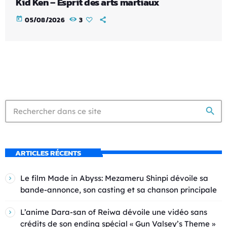
Kid Ken – Esprit des arts martiaux
today
05/08/2026
3
search
ARTICLES RÉCENTS
Le film Made in Abyss: Mezameru Shinpi dévoile sa
bande-annonce, son casting et sa chanson principale
L’anime Dara-san of Reiwa dévoile une vidéo sans
crédits de son ending spécial « Gun Valsey’s Theme »