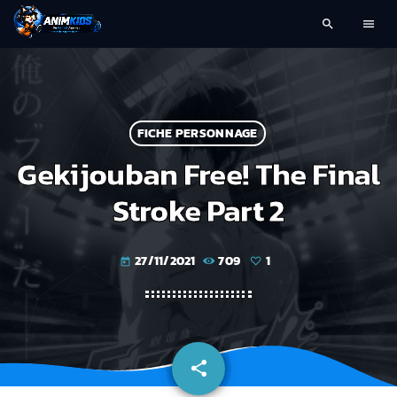
search
menu
FICHE PERSONNAGE
Gekijouban Free! The Final
Stroke Part 2
27/11/2021
709
1
today
share
email
1