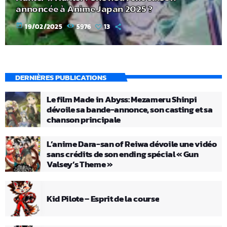
annoncée à Anime Japan 2025 ?
today
19/02/2025
5976
13
DERNIÈRES PUBLICATIONS
Le film Made in Abyss: Mezameru Shinpi
dévoile sa bande-annonce, son casting et sa
chanson principale
L’anime Dara-san of Reiwa dévoile une vidéo
sans crédits de son ending spécial « Gun
Valsey’s Theme »
Kid Pilote – Esprit de la course