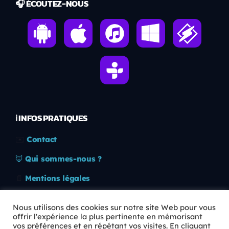
🎧 ÉCOUTEZ-NOUS
ℹ️ INFOS PRATIQUES
✉️
Contact
🦊
Qui sommes-nous ?
📄
Mentions légales
🔒
Confidentialité
Nous utilisons des cookies sur notre site Web pour vous
offrir l'expérience la plus pertinente en mémorisant
🛡️
RGPD
vos préférences et en répétant vos visites. En cliquant