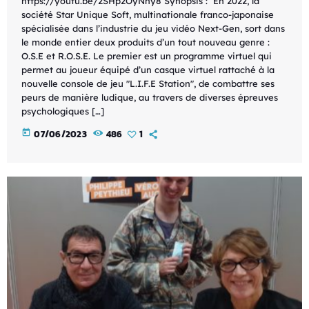
https://youtu.be/2SHp2OyNhy8 Synopsis : En 2022, la
société Star Unique Soft, multinationale franco-japonaise
spécialisée dans l’industrie du jeu vidéo Next-Gen, sort dans
le monde entier deux produits d’un tout nouveau genre :
O.S.E et R.O.S.E. Le premier est un programme virtuel qui
permet au joueur équipé d’un casque virtuel rattaché à la
nouvelle console de jeu "L.I.F.E Station", de combattre ses
peurs de manière ludique, au travers de diverses épreuves
psychologiques […]
today
07/06/2023
486
1