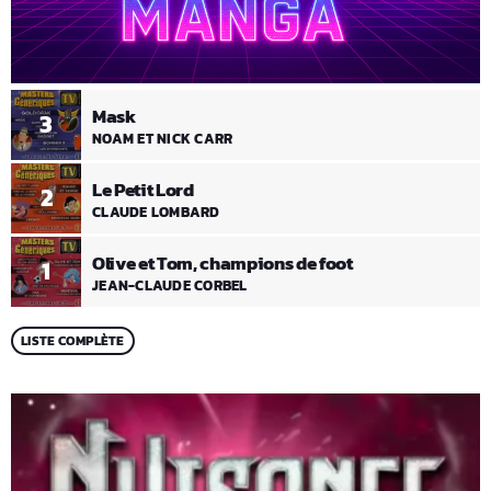
Mask
3
NOAM ET NICK CARR
Le Petit Lord
2
CLAUDE LOMBARD
Olive et Tom, champions de foot
1
JEAN-CLAUDE CORBEL
LISTE COMPLÈTE