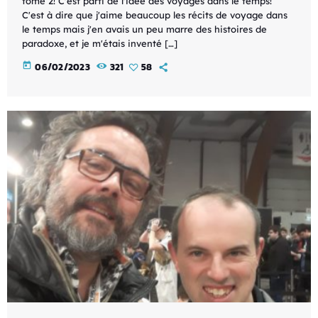
tome 2! C'est parti de l'idée des voyages dans le temps!
C'est à dire que j'aime beaucoup les récits de voyage dans
le temps mais j'en avais un peu marre des histoires de
paradoxe, et je m'étais inventé […]
today
06/02/2023
321
58