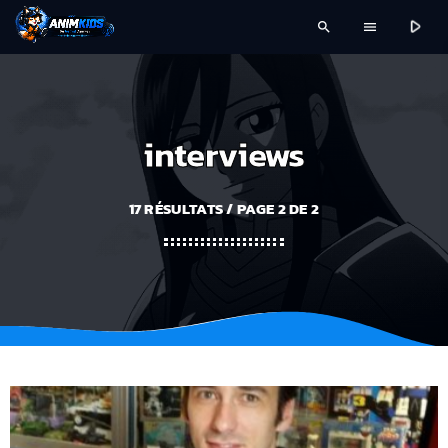
play_arrow
search
menu
interviews
17 RÉSULTATS / PAGE 2 DE 2