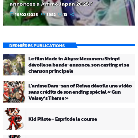
annoncée à Anime Japan 2025 ?
today
19/02/2025
5982
13
DERNIÈRES PUBLICATIONS
Le film Made in Abyss: Mezameru Shinpi
dévoile sa bande-annonce, son casting et sa
chanson principale
L’anime Dara-san of Reiwa dévoile une vidéo
sans crédits de son ending spécial « Gun
Valsey’s Theme »
Kid Pilote – Esprit de la course