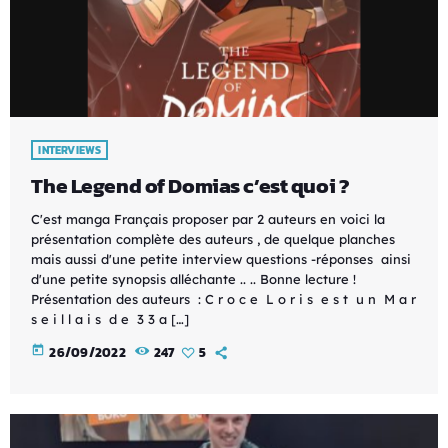
INTERVIEWS
The Legend of Domias c’est quoi ?
C'est manga Français proposer par 2 auteurs en voici la
présentation complète des auteurs , de quelque planches
mais aussi d'une petite interview questions -réponses ainsi
d'une petite synopsis alléchante .. .. Bonne lecture !
Présentation des auteurs : C r o c e L o r i s e s t u n M a r
s e i l l a i s d e 3 3 a […]
today
26/09/2022
247
5