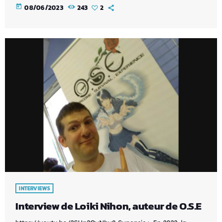
today
08/06/2023
243
2
INTERVIEWS
Interview de Loiki Nihon, auteur de O.S.E