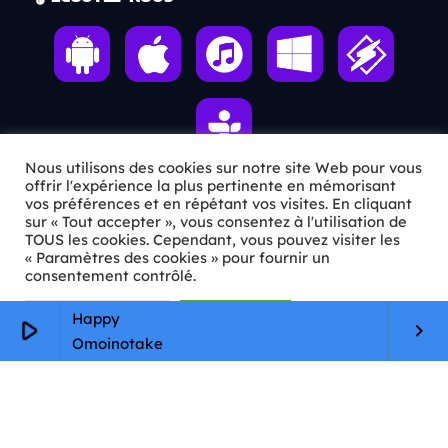
Nous utilisons des cookies sur notre site Web pour vous
offrir l'expérience la plus pertinente en mémorisant
vos préférences et en répétant vos visites. En cliquant
ℹ️ INFOS PRATIQUES
sur « Tout accepter », vous consentez à l'utilisation de
TOUS les cookies. Cependant, vous pouvez visiter les
« Paramètres des cookies » pour fournir un
✉️
Contact
consentement contrôlé.
🦊
Qui sommes-nous ?
Paramètres Cookie
Tout accepter
Happy
play_arrow
keyboard_arrow_right
📄
Mentions légales
Omoinotake
🔒
Confidentialité
🛡️
RGPD