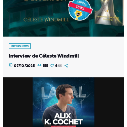
INTERVIEWS
Interview de Céleste Windmill
today
07/10/2025
155
644