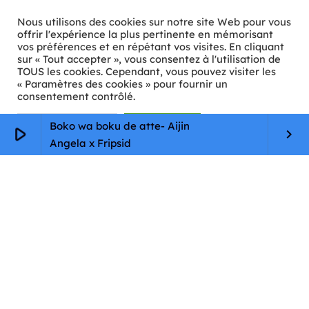
Nous utilisons des cookies sur notre site Web pour vous
offrir l'expérience la plus pertinente en mémorisant
vos préférences et en répétant vos visites. En cliquant
ℹ️ INFOS PRATIQUES
sur « Tout accepter », vous consentez à l'utilisation de
TOUS les cookies. Cependant, vous pouvez visiter les
« Paramètres des cookies » pour fournir un
✉️
Contact
consentement contrôlé.
🦊
Qui sommes-nous ?
Paramètres Cookie
Tout accepter
Boko wa boku de atte- Aijin
play_arrow
keyboard_arrow_right
📄
Mentions légales
Angela x Fripsid
🔒
Confidentialité
🛡️
RGPD
Copyright © 2026 Animkids. Tous droits réservés.