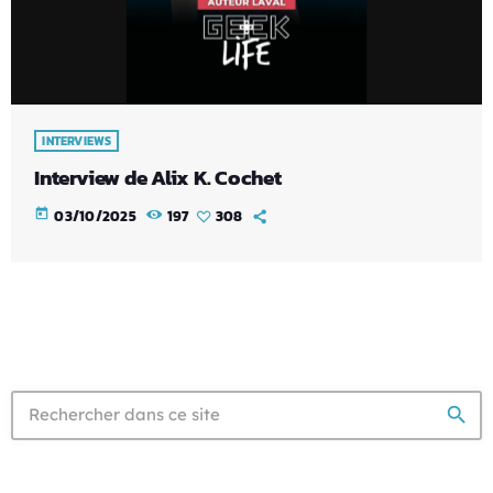
INTERVIEWS
Interview de Alix K. Cochet
today
03/10/2025
197
308
search