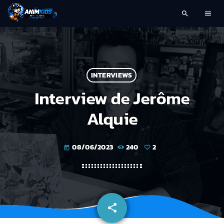
search
menu
INTERVIEWS
Interview de Jerôme
Alquie
08/06/2023
240
2
today
share
email
2