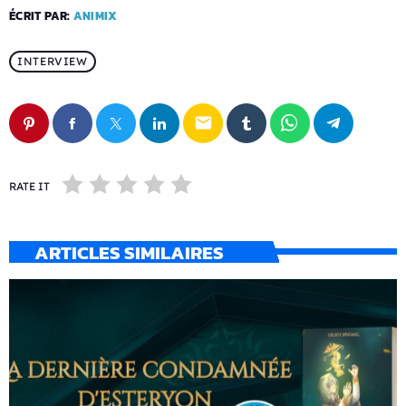
ÉCRIT PAR:
ANIMIX
INTERVIEW
email
RATE IT
ARTICLES SIMILAIRES