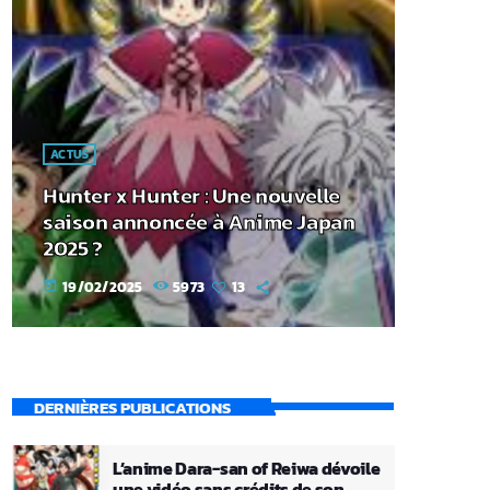
ACTUS
Hunter x Hunter : Une nouvelle
saison annoncée à Anime Japan
2025 ?
19/02/2025
5973
13
today
DERNIÈRES PUBLICATIONS
L’anime Dara-san of Reiwa dévoile
une vidéo sans crédits de son