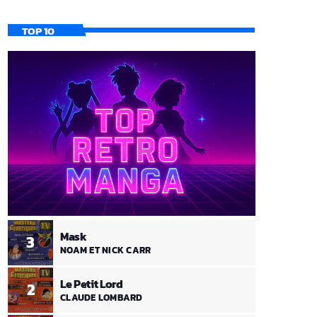
TOP 10
Mask
3
NOAM ET NICK CARR
Le Petit Lord
2
CLAUDE LOMBARD