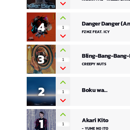
4
Danger Danger (An
1
FZMZ FEAT. ICY
3
Bling-Bang-Bang-
1
CREEPY NUTS
2
Boku wa…
1
1
Akari Kito
1
- YUME NO ITO