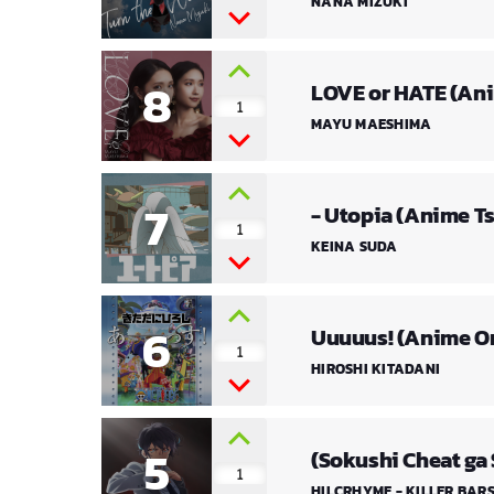
NANA MIZUKI
8
LOVE or HATE (Ani
1
MAYU MAESHIMA
7
- Utopia (Anime T
1
Season)
KEINA SUDA
6
Uuuuus! (Anime O
1
HIROSHI KITADANI
5
(Sokushi Cheat ga 
1
HILCRHYME - KILLER BAR