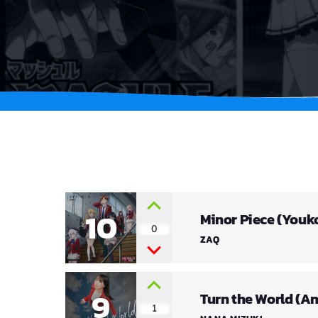
10
Minor Piece (Youko
0
ZAQ
9
Turn the World (A
1