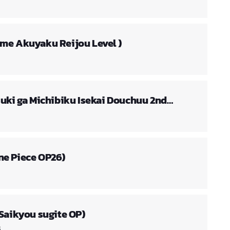
me Akuyaku Reijou Level )
suki ga Michibiku Isekai Douchuu 2nd
ne Piece OP26)
Saikyou sugite OP)
S