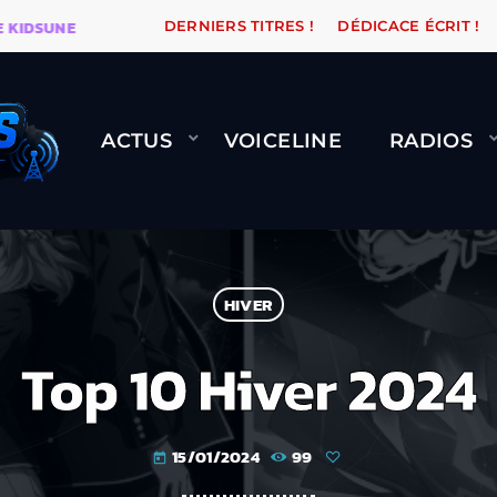
SUNE
WARÉTRO
ORANGE ROAD QUI PASSE, ÇA LE FA
DERNIERS TITRES !
DÉDICACE ÉCRIT !
ACTUS
VOICELINE
RADIOS
HIVER
Top 10 Hiver 2024
15/01/2024
99
today