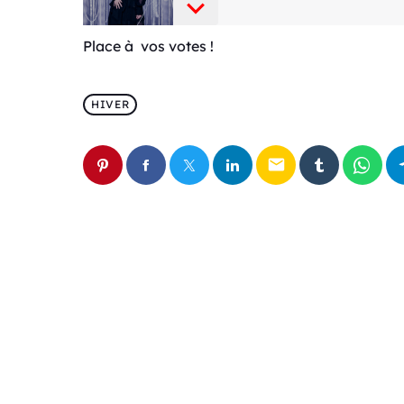
Place à vos votes !
HIVER
email