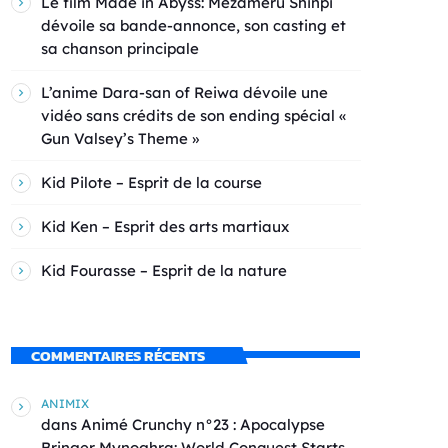
Le film Made in Abyss: Mezameru Shinpi
dévoile sa bande-annonce, son casting et
sa chanson principale
L’anime Dara-san of Reiwa dévoile une
vidéo sans crédits de son ending spécial «
Gun Valsey’s Theme »
Kid Pilote – Esprit de la course
Kid Ken – Esprit des arts martiaux
Kid Fourasse – Esprit de la nature
COMMENTAIRES RÉCENTS
ANIMIX
dans
Animé Crunchy n°23 : Apocalypse
Bringer Mynoghra: World Conquest Starts