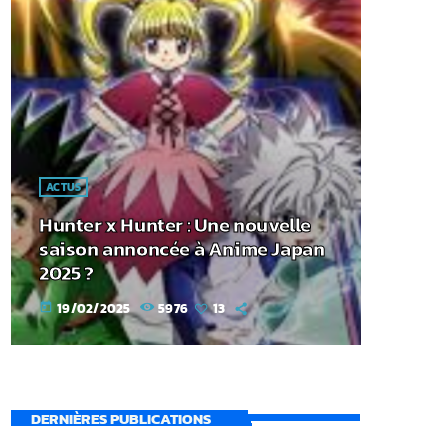
ACTUS
Hunter x Hunter : Une nouvelle
saison annoncée à Anime Japan
2025 ?
19/02/2025
5976
13
today
DERNIÈRES PUBLICATIONS