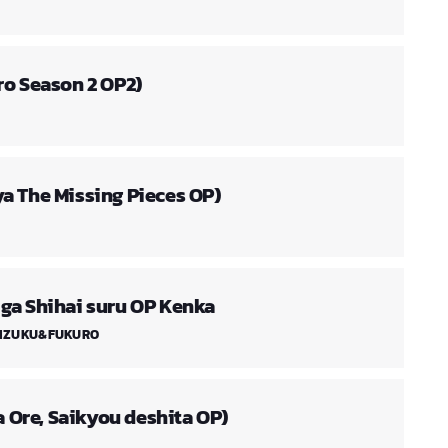
ro Season 2 OP2)
a The Missing Pieces OP)
ga Shihai suru OP Kenka
IMIZUKU&FUKURO
wa Ore, Saikyou deshita OP)