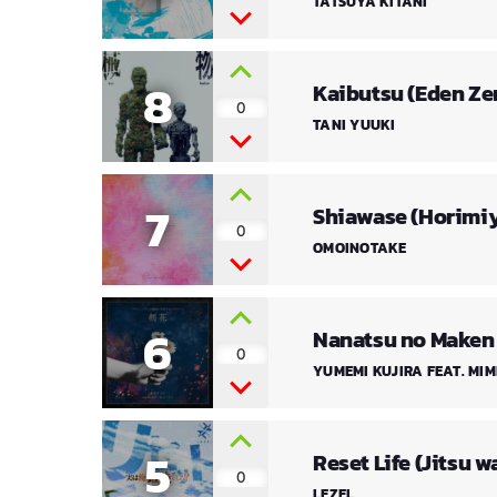
TATSUYA KITANI
8
Kaibutsu (Eden Ze
0
TANI YUUKI
7
Shiawase (Horimiy
0
OMOINOTAKE
6
Nanatsu no Maken 
0
YUMEMI KUJIRA FEAT. M
5
Reset Life (Jitsu 
0
LEZEL