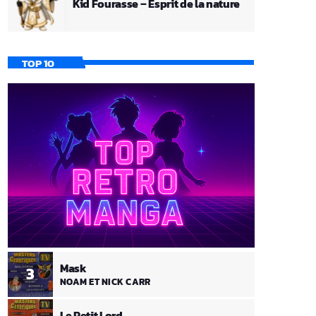
Kid Fourasse – Esprit de la nature
TOP 10
Mask
3
NOAM ET NICK CARR
Le Petit Lord