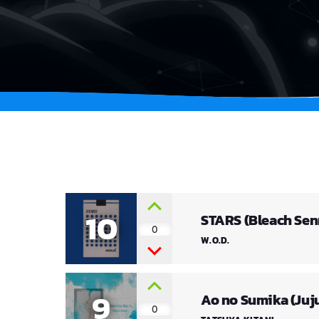
10
STARS (Bleach Se
0
W.O.D.
9
Ao no Sumika (Juj
0