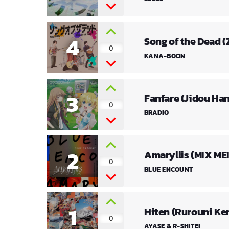
4
Song of the Dead 
0
KANA-BOON
3
Fanfare (Jidou Ha
0
BRADIO
2
Amaryllis (MIX ME
0
BLUE ENCOUNT
1
Hiten (Rurouni Ke
0
AYASE & R-SHITEI