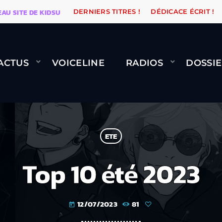
TE DE KIDSUNE
WARÉTRO
ORANGE ROAD QUI PASSE
DERNIERS TITRES !
DÉDICACE ÉCRIT !
ACTUS
VOICELINE
RADIOS
DOSSIE
ETE
Top 10 été 2023
12/07/2023
81
today