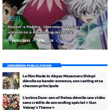
ACTUS
Hunter x Hunter : Une nouvelle saison
annoncée à Anime Japan 2025 ?
today
19/02/2025
5976
13
DERNIÈRES PUBLICATIONS
Le film Made in Abyss: Mezameru Shinpi
dévoile sa bande-annonce, son casting et sa
chanson principale
L’anime Dara-san of Reiwa dévoile une vidéo
sans crédits de son ending spécial « Gun
Valsey’s Theme »