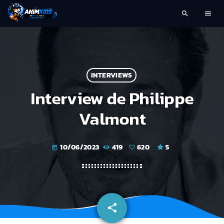
search
menu
INTERVIEWS
Interview de Philippe
Valmont
10/06/2023
419
620
5
today
share
email
620