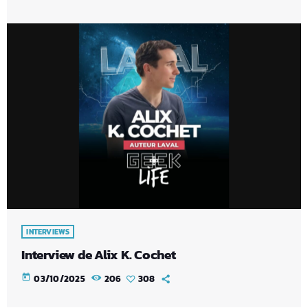
INTERVIEWS
Interview de Alix K. Cochet
today
03/10/2025
206
308