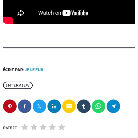
ÉCRIT PAR:
JF LE FUR
INTERVIEW
email
RATE IT