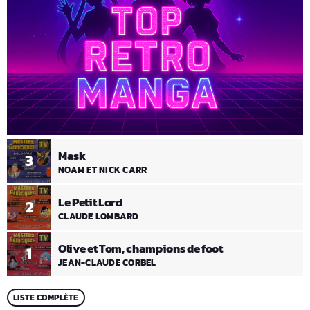
Mask
3
NOAM ET NICK CARR
Le Petit Lord
2
CLAUDE LOMBARD
Olive et Tom, champions de foot
1
JEAN-CLAUDE CORBEL
LISTE COMPLÈTE