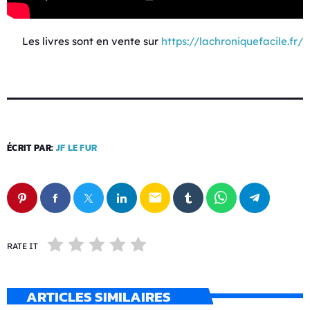
Les livres sont en vente sur
https://lachroniquefacile.fr/
ÉCRIT PAR:
JF LE FUR
email
RATE IT
ARTICLES SIMILAIRES