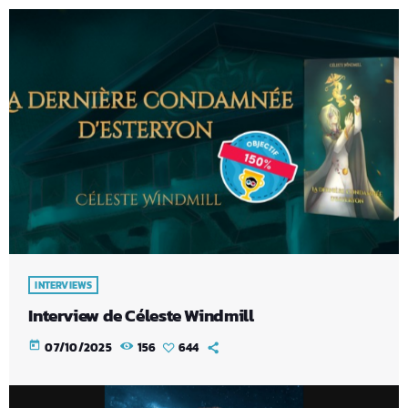
INTERVIEWS
Interview de Céleste Windmill
today
07/10/2025
156
644