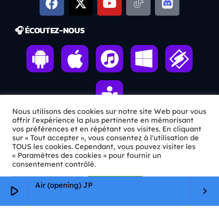
🎧 ÉCOUTEZ-NOUS
Nous utilisons des cookies sur notre site Web pour vous
offrir l'expérience la plus pertinente en mémorisant
vos préférences et en répétant vos visites. En cliquant
sur « Tout accepter », vous consentez à l'utilisation de
ℹ️ INFOS PRATIQUES
TOUS les cookies. Cependant, vous pouvez visiter les
« Paramètres des cookies » pour fournir un
✉️
Contact
consentement contrôlé.
🦊
Qui sommes-nous ?
Paramètres Cookie
Tout accepter
Air (opening) JP
play_arrow
keyboard_arrow_right
📄
Mentions légales
🔒
Confidentialité