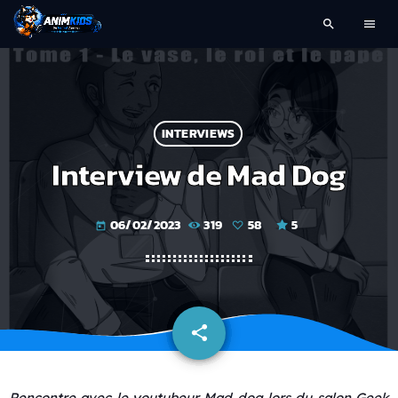
search
menu
INTERVIEWS
Interview de Mad Dog
06/02/2023
319
58
5
today
share
email
58
Rencontre avec le youtubeur Mad dog lors du salon Geek