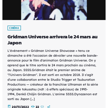
CINÉMA
Gridman Universe arrivera le 24 mars au
Japon
L'événement « Gridman Universe Showcase » tenu ce
dimanche a été l'occasion de dévoiler une nouvelle bande-
annonce pour le film d'animation Gridman Universe. On y
aprend que le titre sortira le 24 mars prochain au cinéma,
au Japon. SSSS.Gridman était le premier anime de
"l'Univers Gridman". Il est sorti en octobre 2018. Il s'agit
d'une collaboration entre le Studio Trigger et Tsuburation
Productions — créateur de la franchise Ultraman et la série
originale tokusatsu (ndt : à effets spéciaux) de 1993-
1994, Denkô Chôjin Gridman. L'anime SSSS.Dynazenon est
sorti au Japon […]
today
20/11/2022
22