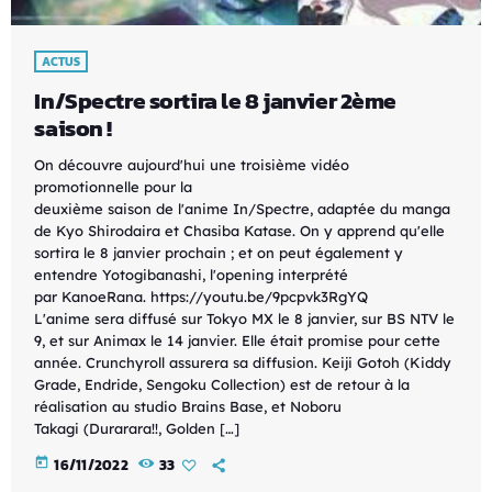
ACTUS
In/Spectre sortira le 8 janvier 2ème
saison !
On découvre aujourd'hui une troisième vidéo
promotionnelle pour la
deuxième saison de l'anime In/Spectre, adaptée du manga
de Kyo Shirodaira et Chasiba Katase. On y apprend qu'elle
sortira le 8 janvier prochain ; et on peut également y
entendre Yotogibanashi, l'opening interprété
par KanoeRana. https://youtu.be/9pcpvk3RgYQ
L'anime sera diffusé sur Tokyo MX le 8 janvier, sur BS NTV le
9, et sur Animax le 14 janvier. Elle était promise pour cette
année. Crunchyroll assurera sa diffusion. Keiji Gotoh (Kiddy
Grade, Endride, Sengoku Collection) est de retour à la
réalisation au studio Brains Base, et Noboru
Takagi (Durarara!!, Golden […]
today
16/11/2022
33