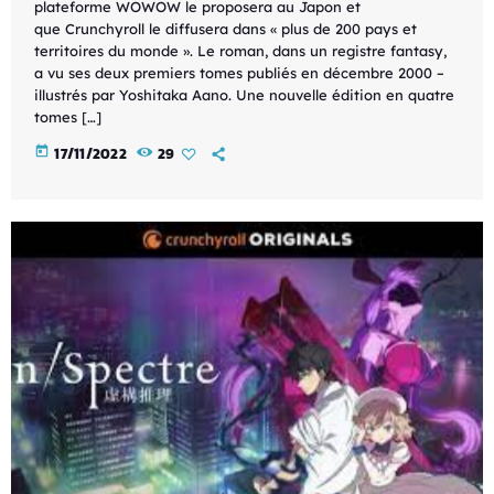
plateforme WOWOW le proposera au Japon et
que Crunchyroll le diffusera dans « plus de 200 pays et
territoires du monde ». Le roman, dans un registre fantasy,
a vu ses deux premiers tomes publiés en décembre 2000 –
illustrés par Yoshitaka Aano. Une nouvelle édition en quatre
tomes […]
today
17/11/2022
29