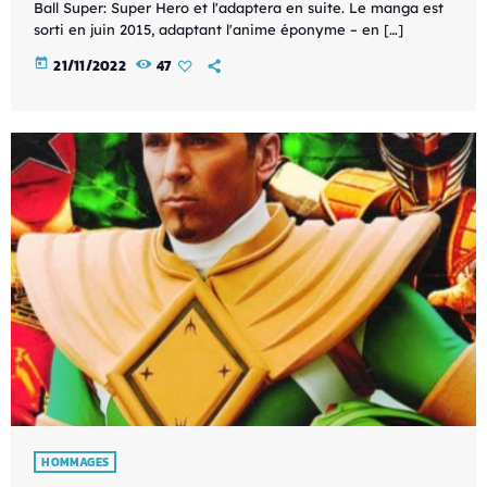
Ball Super: Super Hero et l'adaptera en suite. Le manga est
sorti en juin 2015, adaptant l'anime éponyme – en […]
today
21/11/2022
47
HOMMAGES