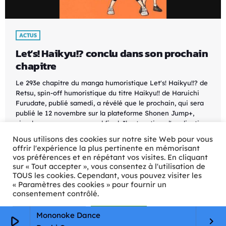
ACTUS
Let’s! Haikyu!? conclu dans son prochain
chapitre
Le 293e chapitre du manga humoristique Let's! Haikyu!!? de
Retsu, spin-off humoristique du titre Haikyu!! de Haruichi
Furudate, publié samedi, a révélé que le prochain, qui sera
publié le 12 novembre sur la plateforme Shonen Jump+,
viendra marquer son grand final. Il est sorti sur l'application
en septembre 2014 et est entré en pause en juillet 2018. Il a
Nous utilisons des cookies sur notre site Web pour vous
repris sa sérialisation en octobre 2020. Son premier tome a
offrir l'expérience la plus pertinente en mémorisant
été publié en mars 2015, et son 10e le 2 septembre dernier.
vos préférences et en répétant vos visites. En cliquant
[…]
sur « Tout accepter », vous consentez à l'utilisation de
TOUS les cookies. Cependant, vous pouvez visiter les
today
07/11/2022
33
« Paramètres des cookies » pour fournir un
consentement contrôlé.
Paramètres Cookie
Tout accepter
Mononoke Dance
play_arrow
keyboard_arrow_right