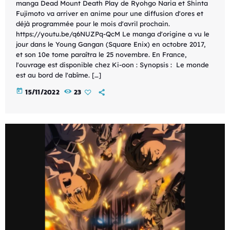
manga Dead Mount Death Play de Ryohgo Naria et Shinta
Fujimoto va arriver en anime pour une diffusion d'ores et
déjà programmée pour le mois d'avril prochain.
https://youtu.be/q6NUZPq-QcM Le manga d'origine a vu le
jour dans le Young Gangan (Square Enix) en octobre 2017,
et son 10e tome paraîtra le 25 novembre. En France,
l'ouvrage est disponible chez Ki-oon : Synopsis : Le monde
est au bord de l'abîme. […]
today
15/11/2022
23