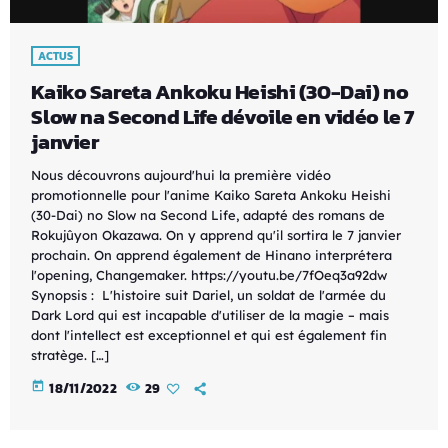
ACTUS
Kaiko Sareta Ankoku Heishi (30-Dai) no
Slow na Second Life dévoile en vidéo le 7
janvier
Nous découvrons aujourd'hui la première vidéo
promotionnelle pour l'anime Kaiko Sareta Ankoku Heishi
(30-Dai) no Slow na Second Life, adapté des romans de
Rokujûyon Okazawa. On y apprend qu'il sortira le 7 janvier
prochain. On apprend également de Hinano interprétera
l'opening, Changemaker. https://youtu.be/7fOeq3a92dw
Synopsis : L'histoire suit Dariel, un soldat de l'armée du
Dark Lord qui est incapable d'utiliser de la magie – mais
dont l'intellect est exceptionnel et qui est également fin
stratège. […]
today
18/11/2022
29