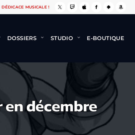
, ÇA LE FAIT !
NAMI
BERNARD MINET - FLY 
DÉDICACE MUSICALE !
DOSSIERS
STUDIO
E-BOUTIQUE
ur en décembre