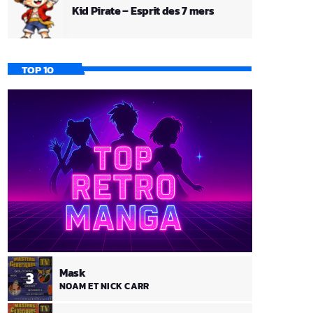
Kid Pirate – Esprit des 7 mers
TOP 10
Mask
3
NOAM ET NICK CARR