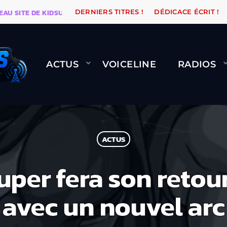
ITE DE KIDSUNE
WARÉTRO
ORANGE ROAD QUI PASSE
DERNIERS TITRES !
DÉDICACE ÉCRIT !
ACTUS
VOICELINE
RADIOS
ACTUS
uper fera son reto
avec un nouvel arc