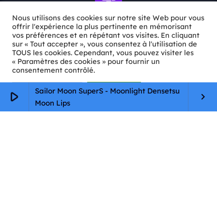
Nous utilisons des cookies sur notre site Web pour vous
offrir l'expérience la plus pertinente en mémorisant
vos préférences et en répétant vos visites. En cliquant
ℹ️ INFOS PRATIQUES
sur « Tout accepter », vous consentez à l'utilisation de
TOUS les cookies. Cependant, vous pouvez visiter les
« Paramètres des cookies » pour fournir un
✉️
Contact
consentement contrôlé.
🦊
Qui sommes-nous ?
Paramètres Cookie
Tout accepter
Sailor Moon SuperS - Moonlight Densetsu
play_arrow
keyboard_arrow_right
📄
Mentions légales
Moon Lips
🔒
Confidentialité
🛡️
RGPD
Copyright © 2026 Animkids. Tous droits réservés.