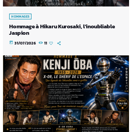
HOMMAGES
Hommage à Hikaru Kurosaki, l’inoubliable
Jaspion
today
31/07/2026
11