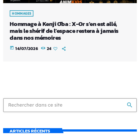
HOMMAGES
Hommage à Kenji Ōba : X-Or s’en est allé,
mais le shérif de l’espace restera à jamais
dans nos mémoires
today
14/07/2026
24
search
ARTICLES RÉCENTS