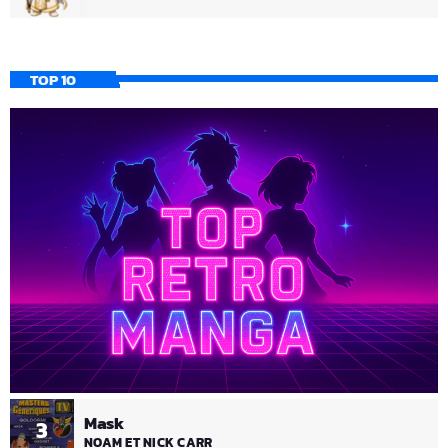
TOP 10
Mask
3
NOAM ET NICK CARR