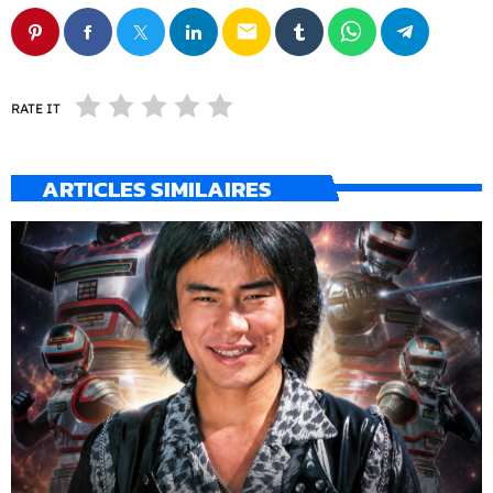
email
RATE IT
ARTICLES SIMILAIRES