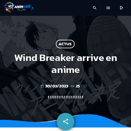
play_arrow
search
menu
ACTUS
Wind Breaker arrive en
anime
30/03/2023
25
today
share
email