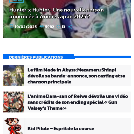
Hunter x Hunter : Une nouvelle saison
annoncée à Anime Japan 2025 ?
today
19/02/2025
5982
13
DERNIÈRES PUBLICATIONS
Le film Made in Abyss: Mezameru Shinpi
dévoile sa bande-annonce, son casting et sa
chanson principale
L’anime Dara-san of Reiwa dévoile une vidéo
sans crédits de son ending spécial « Gun
Valsey’s Theme »
Kid Pilote – Esprit de la course