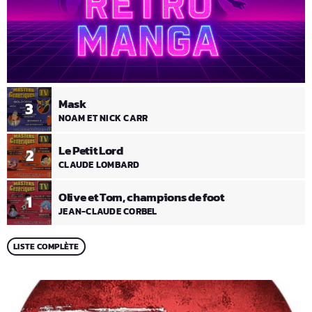
Mask
3
NOAM ET NICK CARR
Le Petit Lord
2
CLAUDE LOMBARD
Olive et Tom, champions de foot
1
JEAN-CLAUDE CORBEL
LISTE COMPLÈTE