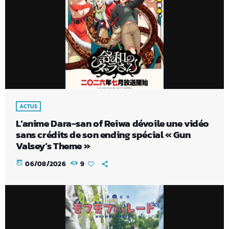
ACTUS
L’anime Dara-san of Reiwa dévoile une vidéo
sans crédits de son ending spécial « Gun
Valsey’s Theme »
today
06/08/2026
9