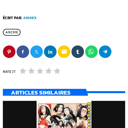
ÉCRIT PAR:
ANIMIX
ANIME
email
RATE IT
ARTICLES SIMILAIRES