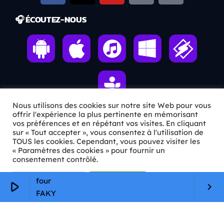
🎧 ÉCOUTEZ-NOUS
Nous utilisons des cookies sur notre site Web pour vous
offrir l'expérience la plus pertinente en mémorisant
vos préférences et en répétant vos visites. En cliquant
ℹ️ INFOS PRATIQUES
sur « Tout accepter », vous consentez à l'utilisation de
TOUS les cookies. Cependant, vous pouvez visiter les
« Paramètres des cookies » pour fournir un
✉️
Contact
consentement contrôlé.
🦊
Qui sommes-nous ?
Paramètres Cookie
Tout accepter
four
play_arrow
keyboard_arrow_right
📄
Mentions légales
FAKY
🔒
Confidentialité