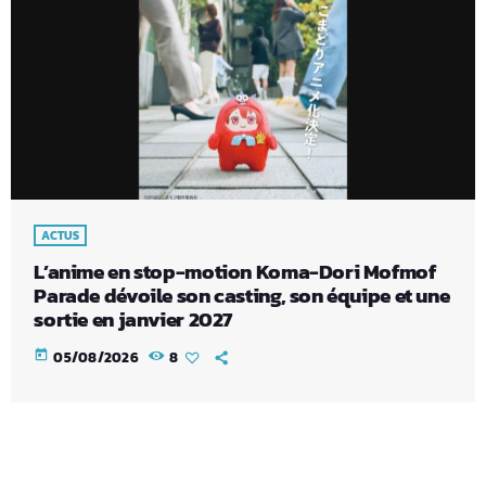
ACTUS
L’anime en stop-motion Koma-Dori Mofmof
Parade dévoile son casting, son équipe et une
sortie en janvier 2027
today
05/08/2026
8