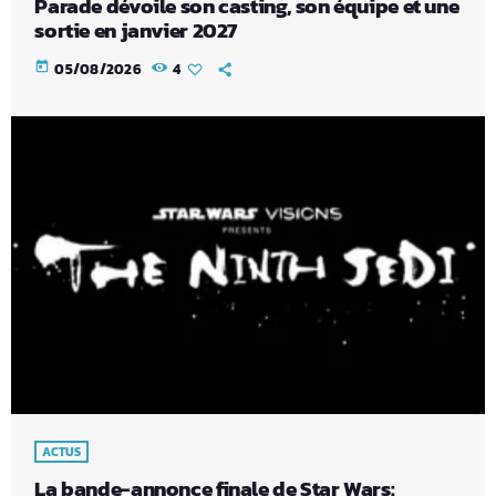
Parade dévoile son casting, son équipe et une
sortie en janvier 2027
today
05/08/2026
4
ACTUS
La bande-annonce finale de Star Wars: