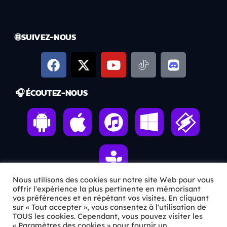
🌐 SUIVEZ-NOUS
🎧 ÉCOUTEZ-NOUS
Nous utilisons des cookies sur notre site Web pour vous
offrir l'expérience la plus pertinente en mémorisant
vos préférences et en répétant vos visites. En cliquant
ℹ️ INFOS PRATIQUES
sur « Tout accepter », vous consentez à l'utilisation de
TOUS les cookies. Cependant, vous pouvez visiter les
« Paramètres des cookies » pour fournir un