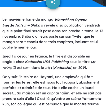
share
email
Le neuvième tome du manga
Watashi no Oyome-
de
Natsumi Shiba
a révélé à sa publication vendredi
kun
que le point final serait posé dans son prochain tome, le 13
novembre. Shiba d’ailleurs posté sur son Twiter que le
manga serait conclu dans trois chapitres, incluant celui
publié le même jour.
Inédit à ce jour en France, le titre est disponible en
anglais chez
Kodansha USA Publishing
sous le titre
Mr.
. Il est sorti dans le
(
Kodansha
) en 2019.
Bride
Kiss
On y suit l’histoire de Hayami, une employée qui fait
tourner les têtes : elle est, sous tout rapport, absolument
parfaite et admirée de tous. Mais elle cache un lourd
secret…. Sa maison est un capharnaüm, et elle ne sait pas
prendre soin d’elle ! C’est là qu’entre en scène Yamamoto-
kun, son collègue qui est persuadé que le montre tourne