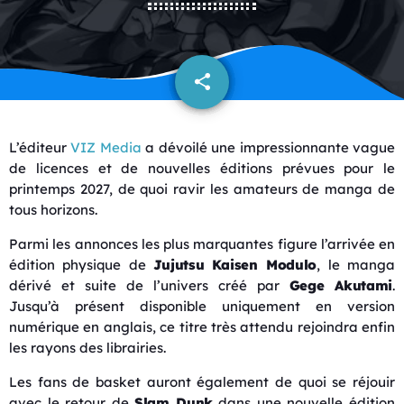
share
email
L’éditeur
VIZ Media
a dévoilé une impressionnante vague
de licences et de nouvelles éditions prévues pour le
printemps 2027, de quoi ravir les amateurs de manga de
tous horizons.
Parmi les annonces les plus marquantes figure l’arrivée en
édition physique de
Jujutsu Kaisen Modulo
, le manga
dérivé et suite de l’univers créé par
Gege Akutami
.
Jusqu’à présent disponible uniquement en version
numérique en anglais, ce titre très attendu rejoindra enfin
les rayons des librairies.
Les fans de basket auront également de quoi se réjouir
avec le retour de
Slam Dunk
dans une nouvelle édition