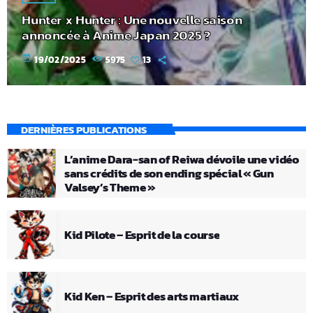
Hunter x Hunter : Une nouvelle saison
annoncée à Anime Japan 2025 ?
today
19/02/2025
5975
13
DERNIÈRES PUBLICATIONS
L’anime Dara-san of Reiwa dévoile une vidéo
sans crédits de son ending spécial « Gun
Valsey’s Theme »
Kid Pilote – Esprit de la course
Kid Ken – Esprit des arts martiaux