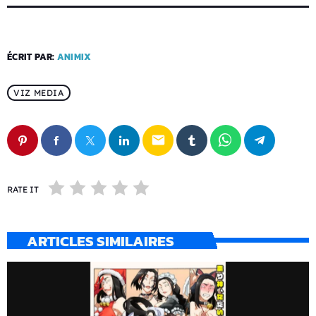
ÉCRIT PAR:
ANIMIX
VIZ MEDIA
email
RATE IT
ARTICLES SIMILAIRES