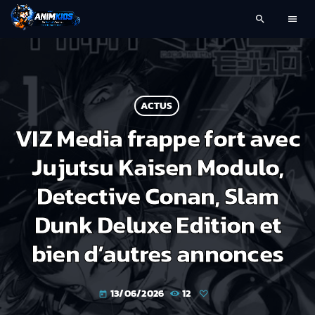
search
menu
ACTUS
VIZ Media frappe fort avec
Jujutsu Kaisen Modulo,
Detective Conan, Slam
Dunk Deluxe Edition et
bien d’autres annonces
13/06/2026
12
today