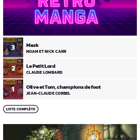
Mask
3
NOAM ET NICK CARR
Le Petit Lord
2
CLAUDE LOMBARD
Olive et Tom, champions de foot
1
JEAN-CLAUDE CORBEL
LISTE COMPLÈTE