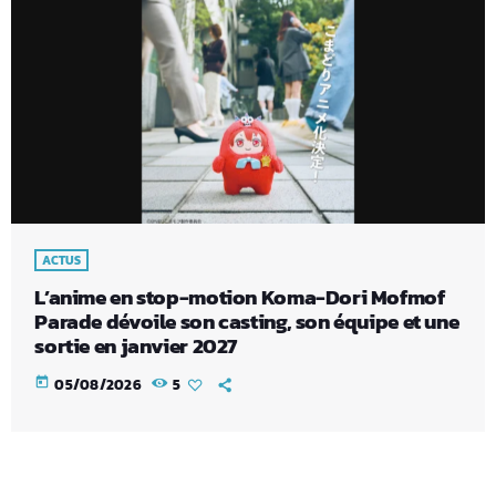
ACTUS
L’anime en stop-motion Koma-Dori Mofmof
Parade dévoile son casting, son équipe et une
sortie en janvier 2027
today
05/08/2026
5