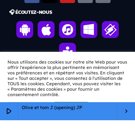
🎧 ÉCOUTEZ-NOUS
Nous utilisons des cookies sur notre site Web pour vous
offrir l'expérience la plus pertinente en mémorisant
vos préférences et en répétant vos visites. En cliquant
sur « Tout accepter », vous consentez à l'utilisation de
ℹ️ INFOS PRATIQUES
TOUS les cookies. Cependant, vous pouvez visiter les
« Paramètres des cookies » pour fournir un
✉️
Contact
consentement contrôlé.
🦊
Qui sommes-nous ?
Paramètres Cookie
Tout accepter
Olive et tom J (opening) JP
play_arrow
keyboard_arrow_right
📄
Mentions légales
🔒
Confidentialité