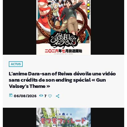
ACTUS
L’anime Dara-san of Reiwa dévoile une vidéo
sans crédits de son ending spécial « Gun
Valsey’s Theme »
today
06/08/2026
7