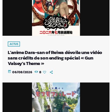
ACTUS
L’anime Dara-san of Reiwa dévoile une vidéo
sans crédits de son ending spécial « Gun
Valsey’s Theme »
today
06/08/2026
8