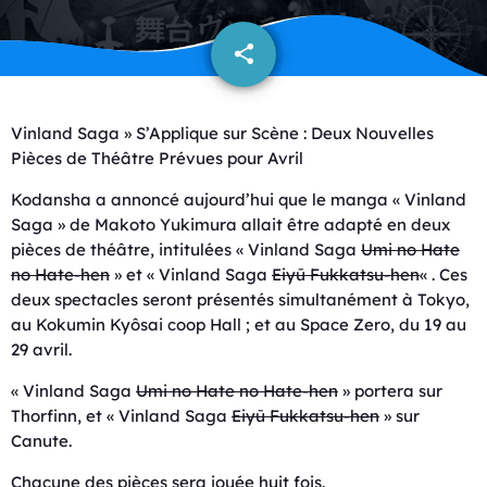
share
email
Vinland Saga » S’Applique sur Scène : Deux Nouvelles
Pièces de Théâtre Prévues pour Avril
Kodansha a annoncé aujourd’hui que le manga « Vinland
Saga » de Makoto Yukimura allait être adapté en deux
pièces de théâtre, intitulées « Vinland Saga
Umi no Hate
no Hate-hen
» et « Vinland Saga
Eiyū Fukkatsu-hen
« . Ces
deux spectacles seront présentés simultanément à Tokyo,
au Kokumin Kyôsai coop Hall ; et au Space Zero, du 19 au
29 avril.
« Vinland Saga
Umi no Hate no Hate-hen
» portera sur
Thorfinn, et « Vinland Saga
Eiyū Fukkatsu-hen
» sur
Canute.
Chacune des pièces sera jouée huit fois.