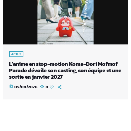
ACTUS
L’anime en stop-motion Koma-Dori Mofmof
Parade dévoile son casting, son équipe et une
sortie en janvier 2027
today
05/08/2026
8