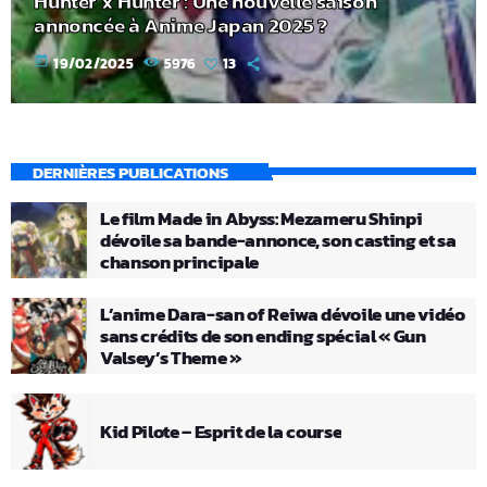
Hunter x Hunter : Une nouvelle saison
annoncée à Anime Japan 2025 ?
today
19/02/2025
5976
13
DERNIÈRES PUBLICATIONS
Le film Made in Abyss: Mezameru Shinpi
dévoile sa bande-annonce, son casting et sa
chanson principale
L’anime Dara-san of Reiwa dévoile une vidéo
sans crédits de son ending spécial « Gun
Valsey’s Theme »
Kid Pilote – Esprit de la course