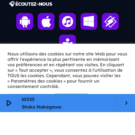
🎧 ÉCOUTEZ-NOUS
Nous utilisons des cookies sur notre site Web pour vous
offrir l'expérience la plus pertinente en mémorisant
vos préférences et en répétant vos visites. En cliquant
sur « Tout accepter », vous consentez à l'utilisation de
ℹ️ INFOS PRATIQUES
TOUS les cookies. Cependant, vous pouvez visiter les
« Paramètres des cookies » pour fournir un
✉️
Contact
consentement contrôlé.
🦊
Qui sommes-nous ?
Paramètres Cookie
Tout accepter
65535
play_arrow
keyboard_arrow_right
Shoko Nakagawa
📄
Mentions légales
🔒
Confidentialité
🛡️
RGPD