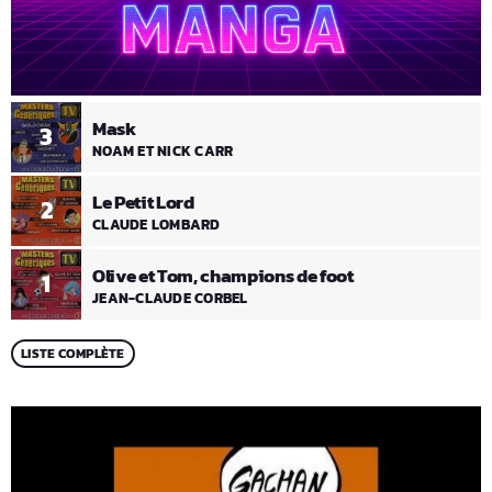
Mask
3
NOAM ET NICK CARR
Le Petit Lord
2
CLAUDE LOMBARD
Olive et Tom, champions de foot
1
JEAN-CLAUDE CORBEL
LISTE COMPLÈTE