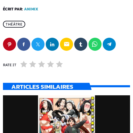
ÉCRIT PAR:
ANIMIX
THÉÂTRE
email
RATE IT
ARTICLES SIMILAIRES