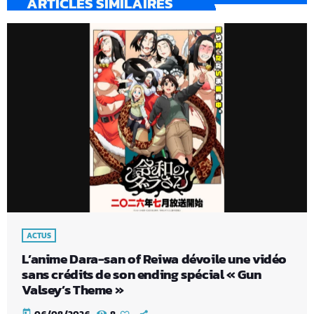
ARTICLES SIMILAIRES
ACTUS
L’anime Dara-san of Reiwa dévoile une vidéo
sans crédits de son ending spécial « Gun
Valsey’s Theme »
today