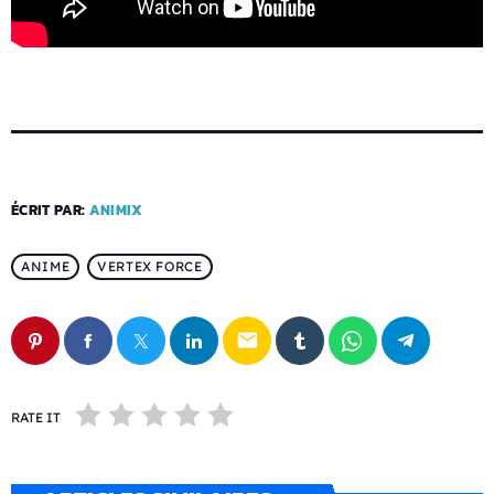
ÉCRIT PAR:
ANIMIX
ANIME
VERTEX FORCE
email
RATE IT