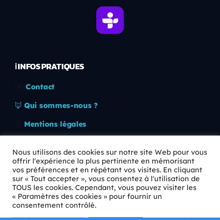
ℹ️ INFOS PRATIQUES
✉️
Contact
🦊
Qui sommes-nous ?
📄
Mentions légales
🔒
Confidentialité
Nous utilisons des cookies sur notre site Web pour vous
offrir l'expérience la plus pertinente en mémorisant
🛡️
RGPD
vos préférences et en répétant vos visites. En cliquant
sur « Tout accepter », vous consentez à l'utilisation de
Copyright © 2026 Animkids. Tous droits réservés.
TOUS les cookies. Cependant, vous pouvez visiter les
« Paramètres des cookies » pour fournir un
consentement contrôlé.