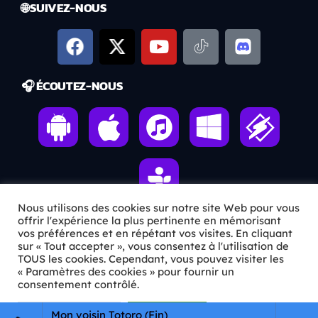
🌐 SUIVEZ-NOUS
🎧 ÉCOUTEZ-NOUS
Nous utilisons des cookies sur notre site Web pour vous
offrir l'expérience la plus pertinente en mémorisant
vos préférences et en répétant vos visites. En cliquant
ℹ️ INFOS PRATIQUES
sur « Tout accepter », vous consentez à l'utilisation de
TOUS les cookies. Cependant, vous pouvez visiter les
« Paramètres des cookies » pour fournir un
✉️
Contact
consentement contrôlé.
🦊
Qui sommes-nous ?
Paramètres Cookie
Tout accepter
Mon voisin Totoro (Fin)