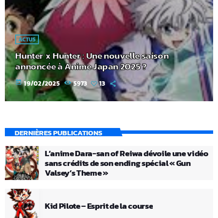
ACTUS
Hunter x Hunter : Une nouvelle saison
annoncée à Anime Japan 2025 ?
today
19/02/2025
5973
13
DERNIÈRES PUBLICATIONS
L’anime Dara-san of Reiwa dévoile une vidéo
sans crédits de son ending spécial « Gun
Valsey’s Theme »
Kid Pilote – Esprit de la course