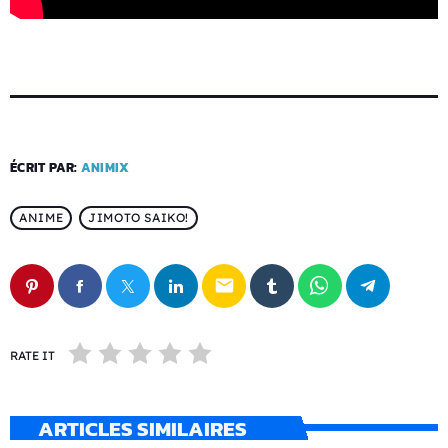
ÉCRIT PAR:
ANIMIX
ANIME
JIMOTO SAIKO!
email
RATE IT
ARTICLES SIMILAIRES