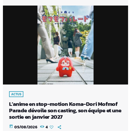
ACTUS
L’anime en stop-motion Koma-Dori Mofmof
Parade dévoile son casting, son équipe et une
sortie en janvier 2027
today
05/08/2026
4