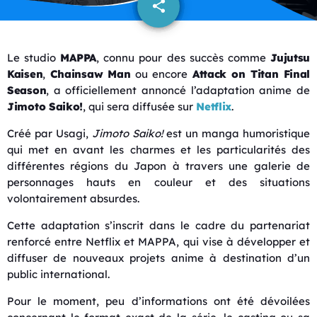
share
email
4
Le studio
MAPPA
, connu pour des succès comme
Jujutsu
Kaisen
,
Chainsaw Man
ou encore
Attack on Titan Final
Season
, a officiellement annoncé l’adaptation anime de
Jimoto Saiko!
, qui sera diffusée sur
Netflix
.
Créé par Usagi,
Jimoto Saiko!
est un manga humoristique
qui met en avant les charmes et les particularités des
différentes régions du Japon à travers une galerie de
personnages hauts en couleur et des situations
volontairement absurdes.
Cette adaptation s’inscrit dans le cadre du partenariat
renforcé entre Netflix et MAPPA, qui vise à développer et
diffuser de nouveaux projets anime à destination d’un
public international.
Pour le moment, peu d’informations ont été dévoilées