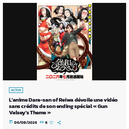
ACTUS
L’anime Dara-san of Reiwa dévoile une vidéo
sans crédits de son ending spécial « Gun
Valsey’s Theme »
today
06/08/2026
6