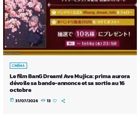
CINÉMA
Le film BanG Dream! Ave Mujica: prima aurora
dévoile sa bande-annonce et sa sortie au 16
octobre
today
31/07/2026
13