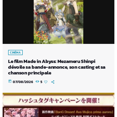
CINÉMA
Le film Made in Abyss: Mezameru Shinpi
dévoile sa bande-annonce, son casting et sa
chanson principale
today
07/08/2026
5