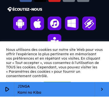
🎧 ÉCOUTEZ-NOUS
Nous utilisons des cookies sur notre site Web pour vous
offrir l'expérience la plus pertinente en mémorisant
vos préférences et en répétant vos visites. En cliquant
sur « Tout accepter », vous consentez à l'utilisation de
ℹ️ INFOS PRATIQUES
TOUS les cookies. Cependant, vous pouvez visiter les
« Paramètres des cookies » pour fournir un
✉️
Contact
consentement contrôlé.
🦊
Qui sommes-nous ?
Paramètres Cookie
Tout accepter
JINGA
play_arrow
keyboard_arrow_right
Kami no Kiba
📄
Mentions légales
🔒
Confidentialité