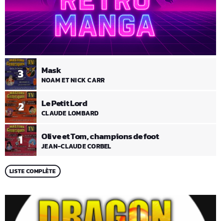
Mask
3
NOAM ET NICK CARR
Le Petit Lord
2
CLAUDE LOMBARD
Olive et Tom, champions de foot
1
JEAN-CLAUDE CORBEL
LISTE COMPLÈTE