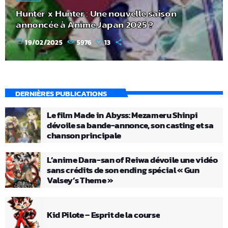
Hunter x Hunter : Une nouvelle saison
annoncée à Anime Japan 2025 ?
today
19/02/2025
5976
13
DERNIÈRES PUBLICATIONS
Le film Made in Abyss: Mezameru Shinpi
dévoile sa bande-annonce, son casting et sa
chanson principale
L’anime Dara-san of Reiwa dévoile une vidéo
sans crédits de son ending spécial « Gun
Valsey’s Theme »
Kid Pilote – Esprit de la course