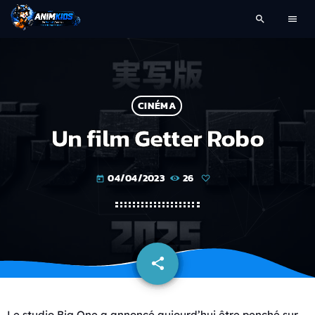
search
menu
CINÉMA
Un film Getter Robo
04/04/2023
26
today
share
email
Le studio Big One a annoncé aujourd’hui être penché sur