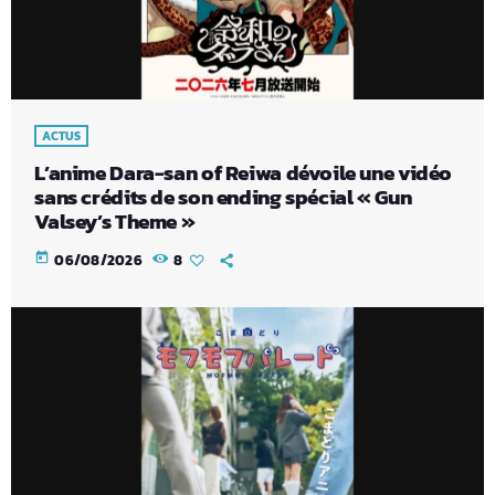
ACTUS
L’anime Dara-san of Reiwa dévoile une vidéo
sans crédits de son ending spécial « Gun
Valsey’s Theme »
today
06/08/2026
8