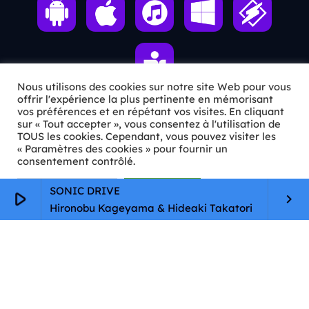
Nous utilisons des cookies sur notre site Web pour vous
offrir l'expérience la plus pertinente en mémorisant
vos préférences et en répétant vos visites. En cliquant
sur « Tout accepter », vous consentez à l'utilisation de
ℹ️ INFOS PRATIQUES
TOUS les cookies. Cependant, vous pouvez visiter les
« Paramètres des cookies » pour fournir un
✉️
Contact
consentement contrôlé.
🦊
Qui sommes-nous ?
Paramètres Cookie
Tout accepter
SONIC DRIVE
play_arrow
keyboard_arrow_right
Hironobu Kageyama & Hideaki Takatori
📄
Mentions légales
🔒
Confidentialité
🛡️
RGPD
Copyright © 2026 Animkids. Tous droits réservés.