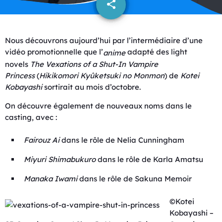
share
email
Nous découvrons aujourd’hui par l’intermédiaire d’une
vidéo promotionnelle que l’
adapté des light
anime
novels
The Vexations of a Shut-In Vampire
Princess
(
Hikikomori Kyûketsuki no Monmon
) de
Kotei
Kobayashi
sortirait au mois d’octobre.
On découvre également de nouveaux noms dans le
casting, avec :
Fairouz Ai
dans le rôle de Nelia Cunningham
Miyuri Shimabukuro
dans le rôle de Karla Amatsu
Manaka Iwami
dans le rôle de Sakuna Memoir
©Kotei
Kobayashi –