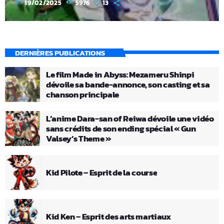
today
19/02/2025
5976
13
DERNIÈRES PUBLICATIONS
Le film Made in Abyss: Mezameru Shinpi
dévoile sa bande-annonce, son casting et sa
chanson principale
L’anime Dara-san of Reiwa dévoile une vidéo
sans crédits de son ending spécial « Gun
Valsey’s Theme »
Kid Pilote – Esprit de la course
Kid Ken – Esprit des arts martiaux