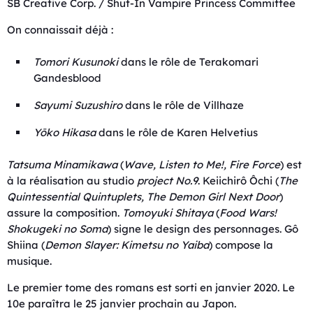
SB Creative Corp. / Shut-In Vampire Princess Committee
On connaissait déjà :
Tomori Kusunoki
dans le rôle de Terakomari
Gandesblood
Sayumi Suzushiro
dans le rôle de Villhaze
Yōko Hikasa
dans le rôle de Karen Helvetius
Tatsuma Minamikawa
(
Wave, Listen to Me!
,
Fire Force
) est
à la réalisation au studio
project No.9
. Keiichirô Ôchi (
The
Quintessential Quintuplets
,
The Demon Girl Next Door
)
assure la composition.
Tomoyuki Shitaya
(
Food Wars!
Shokugeki no Soma
) signe le design des personnages. Gô
Shiina (
Demon Slayer: Kimetsu no Yaiba
) compose la
musique.
Le premier tome des romans est sorti en janvier 2020. Le
10e paraîtra le 25 janvier prochain au Japon.