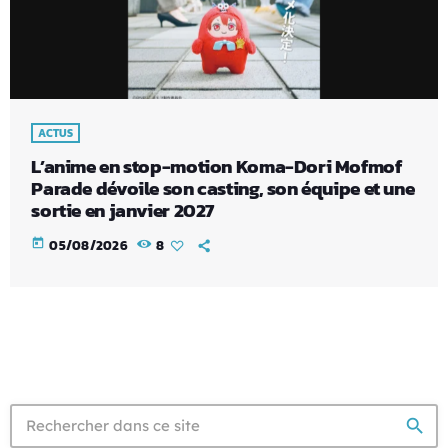
ACTUS
L’anime en stop-motion Koma-Dori Mofmof
Parade dévoile son casting, son équipe et une
sortie en janvier 2027
today
05/08/2026
8
search