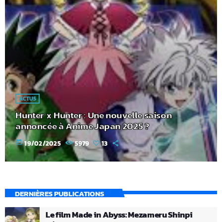
ACTUS
Hunter x Hunter : Une nouvelle saison
annoncée à Anime Japan 2025 ?
today
19/02/2025
5979
13
DERNIÈRES PUBLICATIONS
Le film Made in Abyss: Mezameru Shinpi