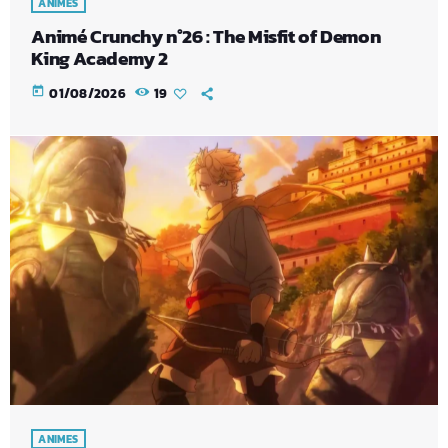
ANIMES
Animé Crunchy n°26 : The Misfit of Demon
King Academy 2
today
01/08/2026
19
ANIMES