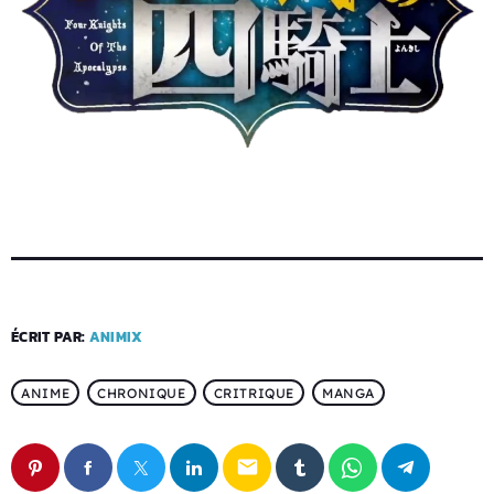
ÉCRIT PAR:
ANIMIX
ANIME
CHRONIQUE
CRITRIQUE
MANGA
email