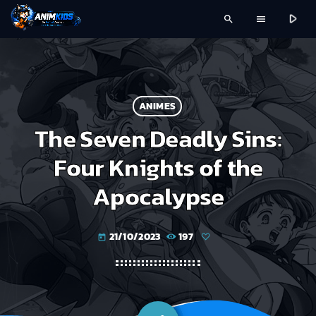
play_arrow
search
menu
ANIMES
The Seven Deadly Sins:
Four Knights of the
Apocalypse
21/10/2023
197
today