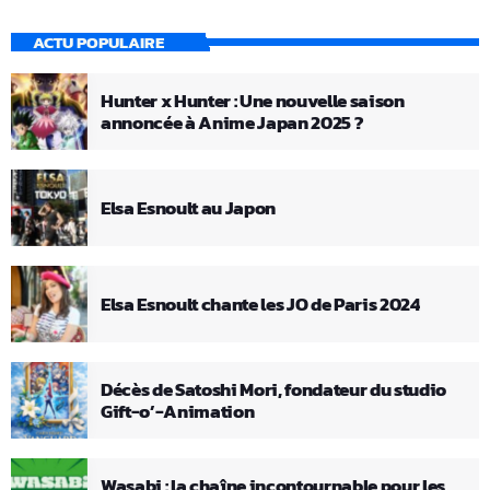
ACTU POPULAIRE
Hunter x Hunter : Une nouvelle saison
annoncée à Anime Japan 2025 ?
Elsa Esnoult au Japon
Elsa Esnoult chante les JO de Paris 2024
Décès de Satoshi Mori, fondateur du studio
Gift-o’-Animation
Wasabi : la chaîne incontournable pour les