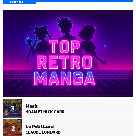
TOP 10
Mask
3
NOAM ET NICK CARR
Le Petit Lord
2
CLAUDE LOMBARD