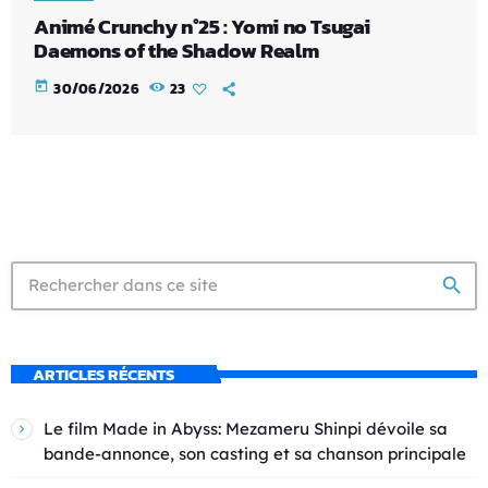
Animé Crunchy n°25 : Yomi no Tsugai
Daemons of the Shadow Realm
today
30/06/2026
23
search
ARTICLES RÉCENTS
Le film Made in Abyss: Mezameru Shinpi dévoile sa
bande-annonce, son casting et sa chanson principale