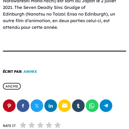
Norowareshi Mono-tachi) est sorti au Japon le 2 juillet
2021. The Seven Deadly Sins: Grudge of
Edinburgh (Nanatsu no Taizai: Ensa no Edinburgh), un
autre film d’animation, en deux parties celui-ci, est
attendu pour cette année.
ÉCRIT PAR:
ANIMIX
ANIME
email
RATE IT