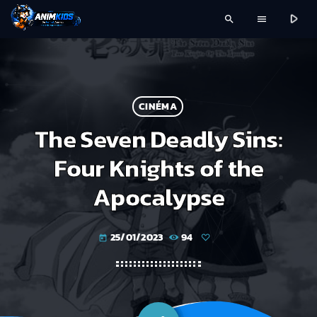
play_arrow
search
menu
CINÉMA
The Seven Deadly Sins:
Four Knights of the
Apocalypse
25/01/2023
94
today