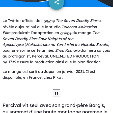
share
email
Le Twitter officiel de l’
The Seven Deadly Sins
a
anime
révélé aujourd’hui que le studio
Telecom Animation
Film
produirait l’adaptation en
du manga
The
anime
Seven Deadly Sins: Four Knights of the
Apocalypse
(
Mokushiroku no Yon-kishi
) de
Nakaba Suzuki
,
pour une sortie cette année.
Shou Komura
donnera sa voix
au protagonist, Perceval. UNLIMITED PRODUCTION
by
TMS
assure la production ainsi que la planification.
Le manga est sorti au Japon en janvier 2021. Il est
disponible, en France, chez Pika :
Percival vit seul avec son grand-père Bargis,
au sommet d’une haute montagne nommée le