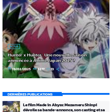
ACTUS
Hunter x Hunter : Une nouvelle saison
annoncée à Anime Japan 2025 ?
today
19/02/2025
5977
13
DERNIÈRES PUBLICATIONS
Le film Made in Abyss: Mezameru Shinpi
dévoile sa bande-annonce, son casting et sa