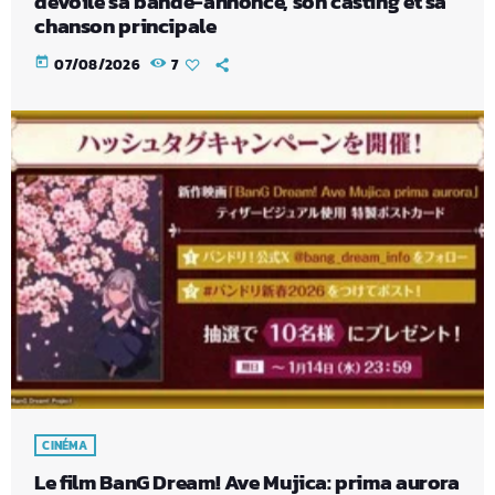
dévoile sa bande-annonce, son casting et sa
chanson principale
today
07/08/2026
7
CINÉMA
Le film BanG Dream! Ave Mujica: prima aurora