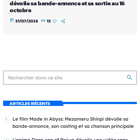
dévoile sa bande-annonce et sa sortie au 16
octobre
today
31/07/2026
13
search
ARTICLES RÉCENTS
Le film Made in Abyss: Mezameru Shinpi dévoile sa
bande-annonce, son casting et sa chanson principale
L’anime Dara-san of Reiwa dévoile une vidéo sans