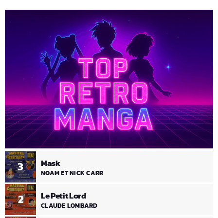
Mask
3
NOAM ET NICK CARR
Le Petit Lord
2
CLAUDE LOMBARD