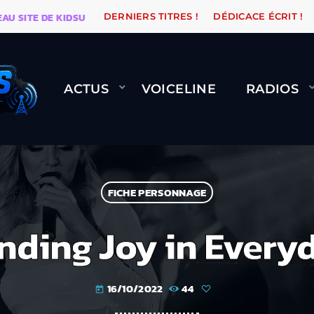
ITE DE KIDSUNE
WARÉTRO
ORANGE ROAD QUI PASS
DERNIERS TITRES !
DÉDICACE ÉCRIT !
ACTUS
VOICELINE
RADIOS
FICHE PERSONNAGE
Finding Joy in Ever
16/10/2022
44
today