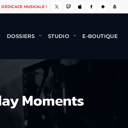
E, ÇA LE FAIT !
NAMI
BERNARD MINET - FLY
DÉDICACE MUSICALE !
DOSSIERS
STUDIO
E-BOUTIQUE
yday Moments