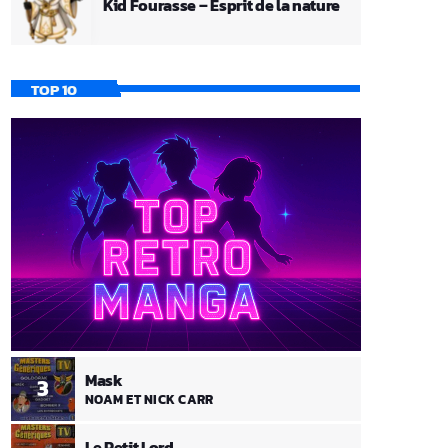
Kid Fourasse – Esprit de la nature
TOP 10
Mask
3
NOAM ET NICK CARR
Le Petit Lord