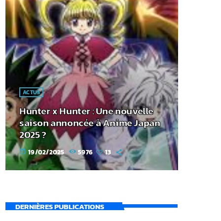
ACTUS
Hunter x Hunter : Une nouvelle
saison annoncée à Anime Japan
2025 ?
19/02/2025
5976
13
today
DERNIÈRES PUBLICATIONS