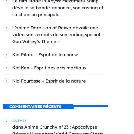
Le film Made in Abyss: Mezameru Shinpi
dévoile sa bande-annonce, son casting et
sa chanson principale
L’anime Dara-san of Reiwa dévoile une
vidéo sans crédits de son ending spécial «
Gun Valsey’s Theme »
Kid Pilote – Esprit de la course
Kid Ken – Esprit des arts martiaux
Kid Fourasse – Esprit de la nature
COMMENTAIRES RÉCENTS
ANIMIX
dans
Animé Crunchy n°23 : Apocalypse
Bringer Mynoghra: World Conquest Starts