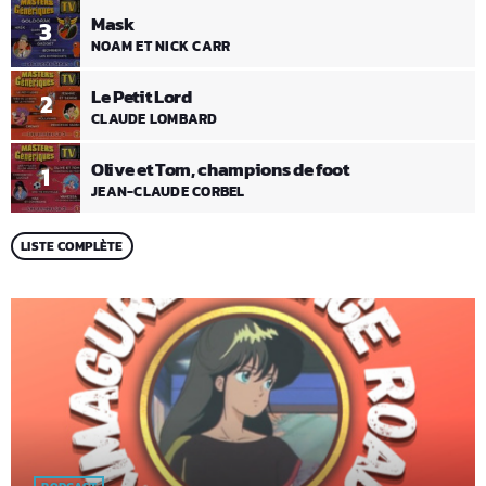
Mask
3
NOAM ET NICK CARR
Le Petit Lord
2
CLAUDE LOMBARD
Olive et Tom, champions de foot
1
JEAN-CLAUDE CORBEL
LISTE COMPLÈTE