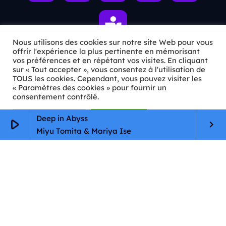
Nous utilisons des cookies sur notre site Web pour vous
offrir l'expérience la plus pertinente en mémorisant
vos préférences et en répétant vos visites. En cliquant
sur « Tout accepter », vous consentez à l'utilisation de
ℹ️ INFOS PRATIQUES
TOUS les cookies. Cependant, vous pouvez visiter les
« Paramètres des cookies » pour fournir un
✉️
Contact
consentement contrôlé.
🦊
Qui sommes-nous ?
Paramètres Cookie
Tout accepter
Deep in Abyss
play_arrow
keyboard_arrow_right
Miyu Tomita & Mariya Ise
📄
Mentions légales
🔒
Confidentialité
🛡️
RGPD
Copyright © 2026 Animkids. Tous droits réservés.