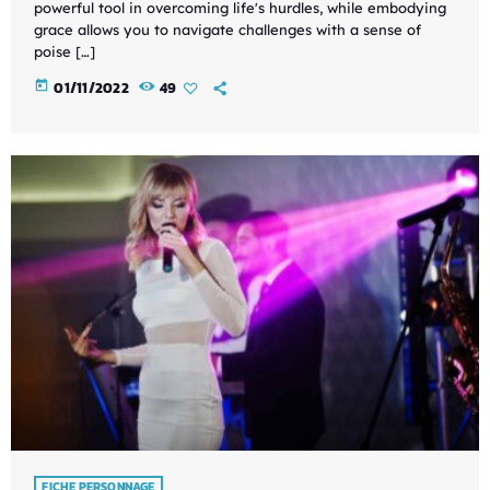
powerful tool in overcoming life's hurdles, while embodying
grace allows you to navigate challenges with a sense of
poise […]
today
01/11/2022
49
FICHE PERSONNAGE