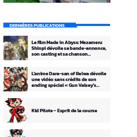
DERNIÈRES PUBLICATIONS
Le film Made in Abyss: Mezameru
Shinpi dévoile sa bande-annonce,
son casting et sa chanson
principale
L’anime Dara-san of Reiwa dévoile
une vidéo sans crédits de son
ending spécial « Gun Valsey’s
Theme »
Kid Pilote – Esprit de la course