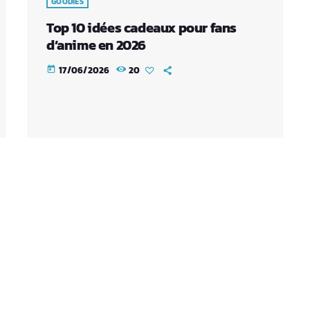
GOODIES
Top 10 idées cadeaux pour fans
d’anime en 2026
17/06/2026
20
today