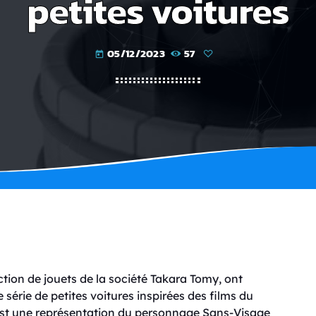
petites voitures
05/12/2023
57
today
tion de jouets de la société Takara Tomy, ont
érie de petites voitures inspirées des films du
n est une représentation du personnage Sans-Visage