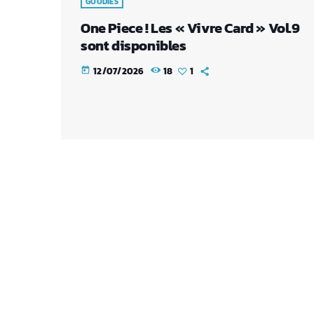
GOODIES
One Piece ! Les « Vivre Card » Vol.9
sont disponibles
12/07/2026
18
1
today