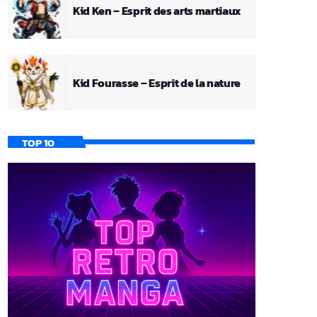
Kid Ken – Esprit des arts martiaux
Kid Fourasse – Esprit de la nature
TOP 10