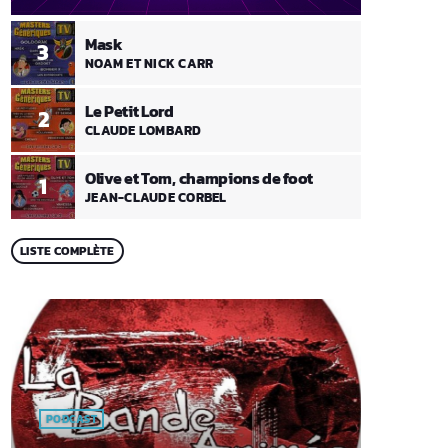
Mask
3
NOAM ET NICK CARR
Le Petit Lord
2
CLAUDE LOMBARD
Olive et Tom, champions de foot
1
JEAN-CLAUDE CORBEL
LISTE COMPLÈTE
PODCAST