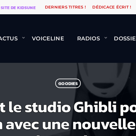
DE KIDSUNE
WARÉTRO
ORANGE ROAD QUI PASSE, Ç
DERNIERS TITRES !
DÉDICACE ÉCRIT !
ACTUS
VOICELINE
RADIOS
DOSSIE
GOODIES
 le studio Ghibli p
 avec une nouvelle