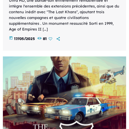
Ultra HD, une bande-son entièrement remastérisée et
intègre l'ensemble des extensions précédentes, ainsi que du
contenu inédit avec "The Last Khans", ajoutant trois
nouvelles campagnes et quatre civilisations
supplémentaires . Un monument ressuscité Sorti en 1999,
Age of Empires II […]
today
17/05/2025
81