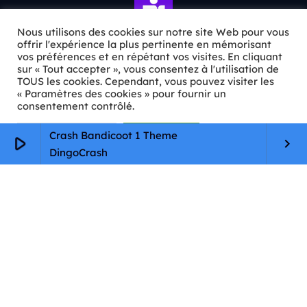
Nous utilisons des cookies sur notre site Web pour vous
offrir l'expérience la plus pertinente en mémorisant
vos préférences et en répétant vos visites. En cliquant
sur « Tout accepter », vous consentez à l'utilisation de
ℹ️ INFOS PRATIQUES
TOUS les cookies. Cependant, vous pouvez visiter les
« Paramètres des cookies » pour fournir un
✉️
Contact
consentement contrôlé.
🦊
Qui sommes-nous ?
Paramètres Cookie
Tout accepter
Crash Bandicoot 1 Theme
play_arrow
keyboard_arrow_right
DingoCrash
📄
Mentions légales
🔒
Confidentialité
🛡️
RGPD
Copyright © 2026 Animkids. Tous droits réservés.