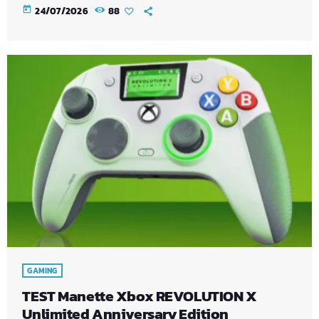
today
24/07/2026
88
GAMING
TEST Manette Xbox REVOLUTION X
Unlimited Anniversary Edition