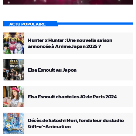
ACTU POPULAIRE
Hunter x Hunter : Une nouvelle saison
annoncée à Anime Japan 2025 ?
Elsa Esnoult au Japon
Elsa Esnoult chante les JO de Paris 2024
Décès de Satoshi Mori, fondateur du studio
Gift-o’-Animation