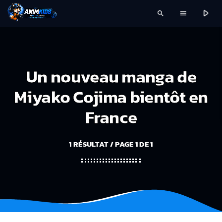
play_arrow
search
menu
Un nouveau manga de
Miyako Cojima bientôt en
France
1 RÉSULTAT / PAGE 1 DE 1