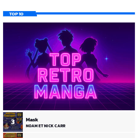
TOP 10
Mask
3
NOAM ET NICK CARR