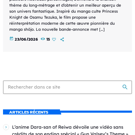
thème du long-métrage et d’obtenir un meilleur aperçu de
son univers fantastique. Inspiré du manga culte Princess
Knight de Osamu Tezuka, le film propose une
réinterprétation moderne de cette œuvre pionnière du
manga shōjo. La nouvelle bande-annonce met […]
today
23/06/2026
15
search
ARTICLES RÉCENTS
L’anime Dara-san of Reiwa dévoile une vidéo sans
crédits de son ending spécial « Gun Valsey’s Theme »