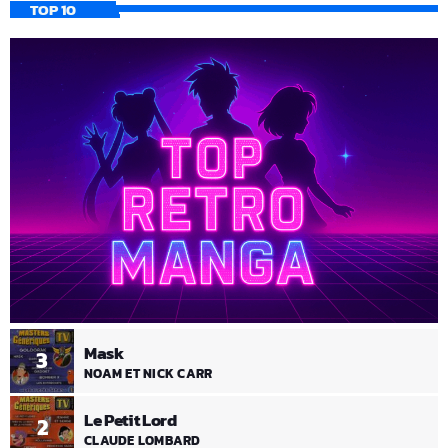
TOP 10
Mask
3
NOAM ET NICK CARR
Le Petit Lord
2
CLAUDE LOMBARD