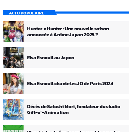
ACTU POPULAIRE
Hunter x Hunter : Une nouvelle saison
annoncée à Anime Japan 2025 ?
Elsa Esnoult au Japon
Elsa Esnoult chante les JO de Paris 2024
Décès de Satoshi Mori, fondateur du studio
Gift-o’-Animation