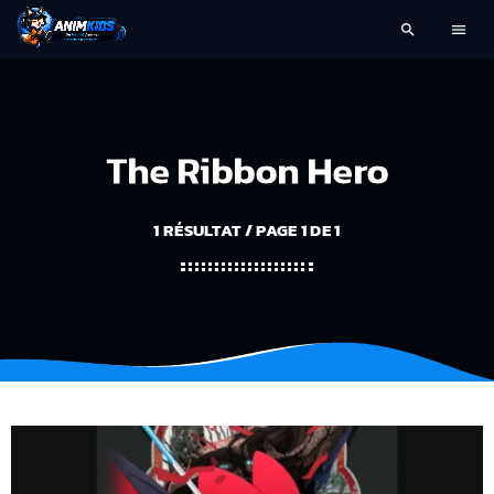
search
menu
The Ribbon Hero
1 RÉSULTAT / PAGE 1 DE 1