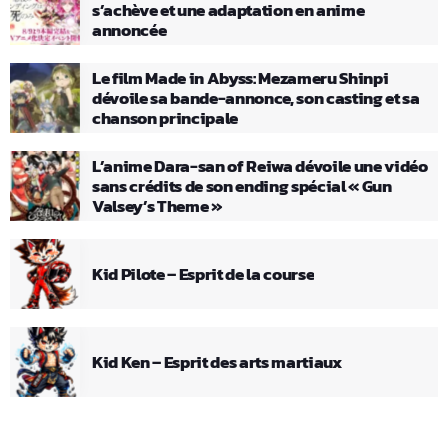
s’achève et une adaptation en anime
annoncée
Le film Made in Abyss: Mezameru Shinpi
dévoile sa bande-annonce, son casting et sa
chanson principale
L’anime Dara-san of Reiwa dévoile une vidéo
sans crédits de son ending spécial « Gun
Valsey’s Theme »
Kid Pilote – Esprit de la course
Kid Ken – Esprit des arts martiaux