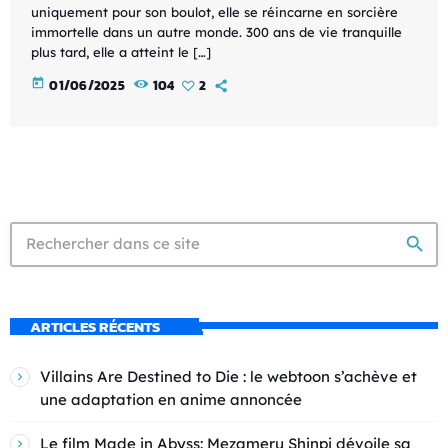
uniquement pour son boulot, elle se réincarne en sorcière
immortelle dans un autre monde. 300 ans de vie tranquille
plus tard, elle a atteint le […]
today
01/06/2025
104
2
search
ARTICLES RÉCENTS
Villains Are Destined to Die : le webtoon s’achève et
une adaptation en anime annoncée
Le film Made in Abyss: Mezameru Shinpi dévoile sa