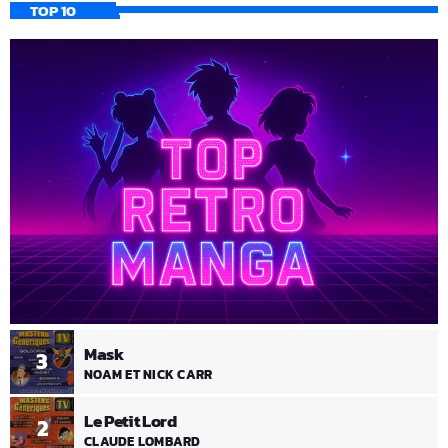
TOP 10
Mask
3
NOAM ET NICK CARR
Le Petit Lord
2
CLAUDE LOMBARD