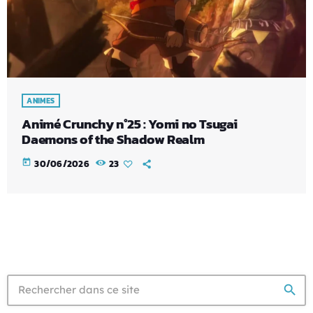
ANIMES
Animé Crunchy n°25 : Yomi no Tsugai
Daemons of the Shadow Realm
today
30/06/2026
23
search