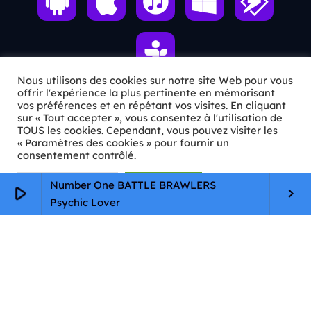
Nous utilisons des cookies sur notre site Web pour vous
offrir l'expérience la plus pertinente en mémorisant
vos préférences et en répétant vos visites. En cliquant
ℹ️ INFOS PRATIQUES
sur « Tout accepter », vous consentez à l'utilisation de
TOUS les cookies. Cependant, vous pouvez visiter les
« Paramètres des cookies » pour fournir un
✉️
Contact
consentement contrôlé.
🦊
Qui sommes-nous ?
Paramètres Cookie
Tout accepter
Number One BATTLE BRAWLERS
play_arrow
keyboard_arrow_right
📄
Mentions légales
Psychic Lover
🔒
Confidentialité
🛡️
RGPD
Copyright © 2026 Animkids. Tous droits réservés.