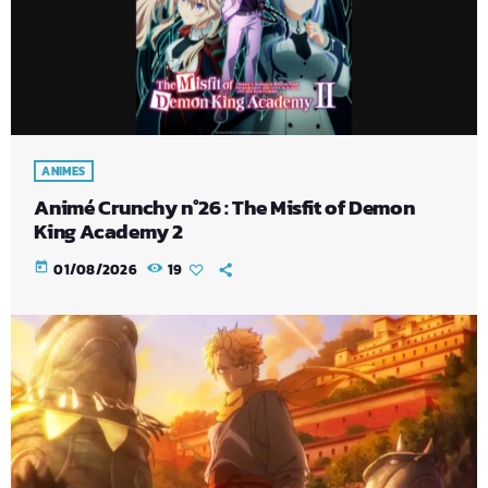
ANIMES
Animé Crunchy n°26 : The Misfit of Demon
King Academy 2
today
01/08/2026
19