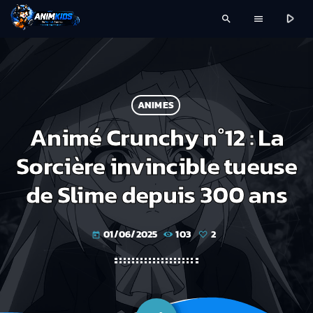
play_arrow
search
menu
ANIMES
Animé Crunchy n°12 : La
Sorcière invincible tueuse
de Slime depuis 300 ans
01/06/2025
103
2
today