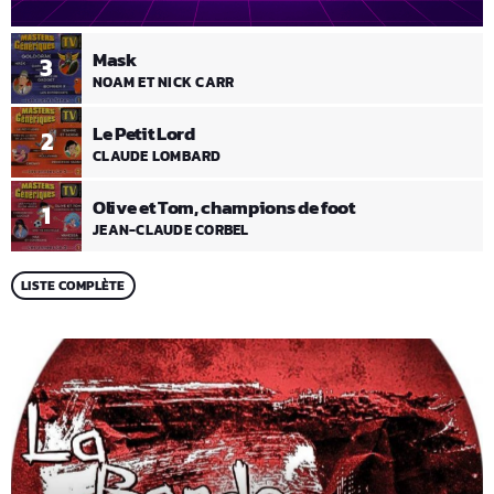
Mask
3
NOAM ET NICK CARR
Le Petit Lord
2
CLAUDE LOMBARD
Olive et Tom, champions de foot
1
JEAN-CLAUDE CORBEL
LISTE COMPLÈTE