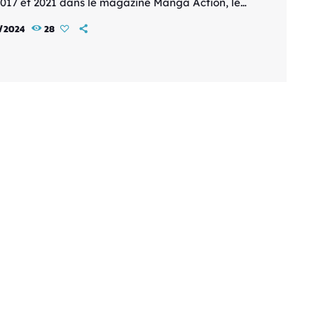
2017 et 2021 dans le magazine Manga Action, le
r tome sortira en France le 8 mars 2024 au prix
1/2024
28
5 €. Une édition limitée sera également
ible, comprenant une jaquette alternative
non dévoilée. L'histoire suit Saki, une lycéenne
tout perdu lors du tremblement de terre de 2011.
rochage […]