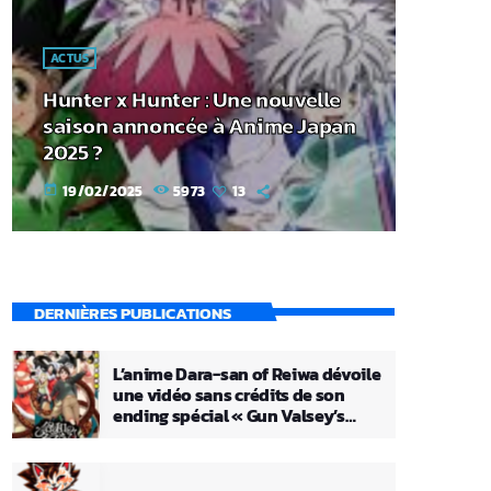
ACTUS
Hunter x Hunter : Une nouvelle
saison annoncée à Anime Japan
2025 ?
19/02/2025
5973
13
today
DERNIÈRES PUBLICATIONS
L’anime Dara-san of Reiwa dévoile
une vidéo sans crédits de son
ending spécial « Gun Valsey’s
Theme »