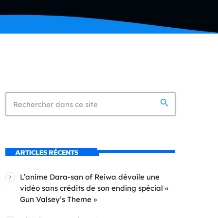
search
ARTICLES RÉCENTS
L’anime Dara-san of Reiwa dévoile une
vidéo sans crédits de son ending spécial «
Gun Valsey’s Theme »