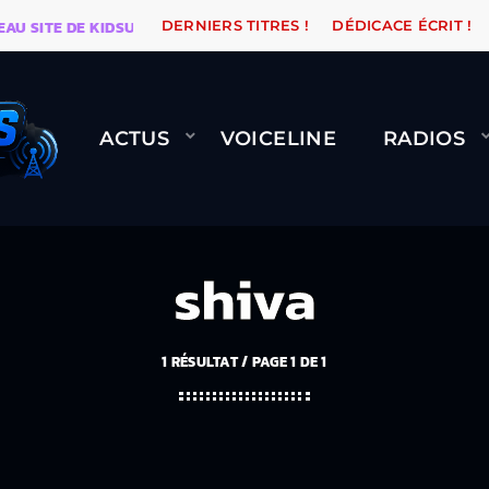
ITE DE KIDSUNE
WARÉTRO
ORANGE ROAD QUI PASSE
DERNIERS TITRES !
DÉDICACE ÉCRIT !
ACTUS
VOICELINE
RADIOS
shiva
1 RÉSULTAT / PAGE 1 DE 1