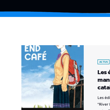
ACTUS
Les 
mang
cata
Les éd
"River